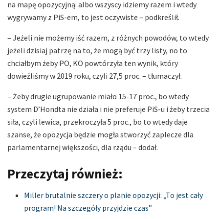
na mapę opozycyjną: albo wszyscy idziemy razem i wtedy
wygrywamy z PiS-em, to jest oczywiste – podkreślił.
– Jeżeli nie możemy iść razem, z różnych powodów, to wtedy
jeżeli dzisiaj patrzę na to, że mogą być trzy listy, no to
chciałbym żeby PO, KO powtórzyła ten wynik, który
dowieźliśmy w 2019 roku, czyli 27,5 proc. – tłumaczył.
– Żeby drugie ugrupowanie miało 15-17 proc., bo wtedy
system D’Hondta nie działa i nie preferuje PiS-u i żeby trzecia
siła, czyli lewica, przekroczyła 5 proc., bo to wtedy daje
szanse, że opozycja będzie mogła stworzyć zaplecze dla
parlamentarnej większości, dla rządu – dodał.
Przeczytaj również:
Miller brutalnie szczery o planie opozycji: „To jest cały
program! Na szczegóły przyjdzie czas”