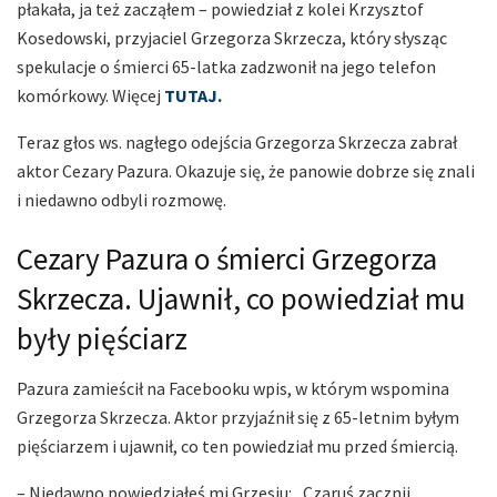
płakała, ja też zacząłem – powiedział z kolei Krzysztof
Kosedowski, przyjaciel Grzegorza Skrzecza, który słysząc
spekulacje o śmierci 65-latka zadzwonił na jego telefon
komórkowy. Więcej
TUTAJ.
Teraz głos ws. nagłego odejścia Grzegorza Skrzecza zabrał
aktor Cezary Pazura. Okazuje się, że panowie dobrze się znali
i niedawno odbyli rozmowę.
Cezary Pazura o śmierci Grzegorza
Skrzecza. Ujawnił, co powiedział mu
były pięściarz
Pazura zamieścił na Facebooku wpis, w którym wspomina
Grzegorza Skrzecza. Aktor przyjaźnił się z 65-letnim byłym
pięściarzem i ujawnił, co ten powiedział mu przed śmiercią.
– Niedawno powiedziałeś mi Grzesiu: „Czaruś zacznij