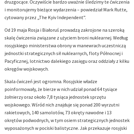
druzgocące. Oczywiście bardzo uważnie śledzimy te ćwiczenia
i monitorujemy bieżące wydarzenia – powiedział Mark Rutte,
cytowany przez „The Kyiv Independent”.
Od 19 maja Rosja i Białoruś prowadzą zakrojone na szeroką
skalę ćwiczenia związane z użyciem broni nuklearnej. Według
rosyjskiego ministerstwa obrony w manewrach uczestniczą
jednostki strategicznych sił nuklearnych, floty Północnej i
Pacyficznej, lotnictwo dalekiego zasięgu oraz oddziały z kilku
okręgów wojskowych.
Skala ćwiczeń jest ogromna. Rosyjskie władze
poinformowały, że bierze w nich udział ponad 64 tysiące
żołnierzy oraz około 7,8 tysiąca jednostek sprzętu
wojskowego. Wśród nich znajduje się ponad 200 wyrzutni
rakietowych, 140 samolotów, 73 okręty nawodne i 13
okrętów podwodnych, w tym osiem strategicznych jednostek
wyposażonych w pociski balistyczne. Jak przekazuje rosyjski