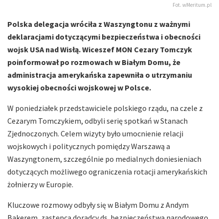
Fot. wMeritum.pl
Polska delegacja wróciła z Waszyngtonu z ważnymi
deklaracjami dotyczącymi bezpieczeństwa i obecności
wojsk USA nad Wisłą. Wiceszef MON Cezary Tomczyk
poinformował po rozmowach w Białym Domu, że
administracja amerykańska zapewniła o utrzymaniu
wysokiej obecności wojskowej w Polsce.
W poniedziałek przedstawiciele polskiego rządu, na czele z
Cezarym Tomczykiem, odbyli serię spotkań w Stanach
Zjednoczonych. Celem wizyty było umocnienie relacji
wojskowych i politycznych pomiędzy Warszawą a
Waszyngtonem, szczególnie po medialnych doniesieniach
dotyczących możliwego ograniczenia rotacji amerykańskich
żołnierzy w Europie.
Kluczowe rozmowy odbyły się w Białym Domu z Andym
Bakerem, zastępcą doradcy ds. bezpieczeństwa narodowego