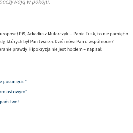
spoczywają w pokoju.
europoseł PiS, Arkadiusz Mularczyk. – Panie Tusk, to nie pamięć o
rdy, których był Pan twarzą. Dziś mówi Pan o wspólnocie?
ranie prawdy. Hipokryzja nie jest hołdem – napisał.
e posunięcie”
ychmiastowym”
 państwo!