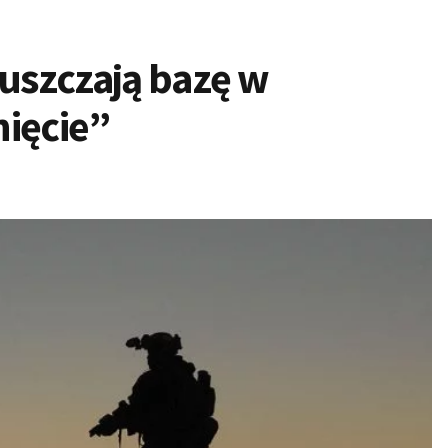
uszczają bazę w
nięcie”