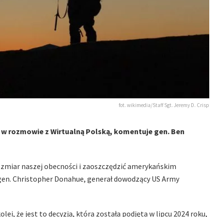
fot. wikimedia/Staff Sgt. Jeremy D. Crisp
 w rozmowie z Wirtualną Polską, komentuje gen. Ben
rozmiar naszej obecności i zaoszczędzić amerykańskim
 gen. Christopher Donahue, generał dowodzący US Army
i, że jest to decyzja, która została podjęta w lipcu 2024 roku,