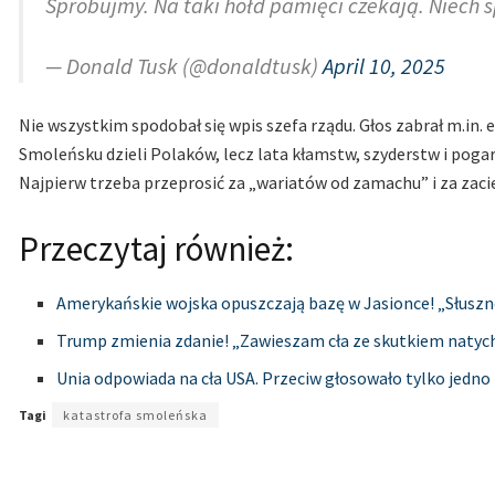
Spróbujmy. Na taki hołd pamięci czekają. Niech 
— Donald Tusk (@donaldtusk)
April 10, 2025
Nie wszystkim spodobał się wpis szefa rządu. Głos zabrał m.in. 
Smoleńsku dzieli Polaków, lecz lata kłamstw, szyderstw i poga
Najpierw trzeba przeprosić za „wariatów od zamachu” i za zacie
Przeczytaj również:
Amerykańskie wojska opuszczają bazę w Jasionce! „Słuszn
Trump zmienia zdanie! „Zawieszam cła ze skutkiem nat
Unia odpowiada na cła USA. Przeciw głosowało tylko jedno
Tagi
katastrofa smoleńska