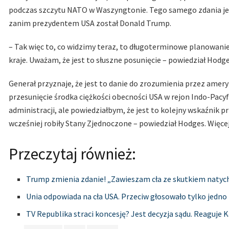
podczas szczytu NATO w Waszyngtonie. Tego samego zdania jes
zanim prezydentem USA został Donald Trump.
– Tak więc to, co widzimy teraz, to długoterminowe planowani
kraje. Uważam, że jest to słuszne posunięcie – powiedział Hod
Generał przyznaje, że jest to danie do zrozumienia przez amer
przesunięcie środka ciężkości obecności USA w rejon Indo-Pacyfi
administracji, ale powiedziałbym, że jest to kolejny wskaźnik 
wcześniej robiły Stany Zjednoczone – powiedział Hodges. Więce
Przeczytaj również:
Trump zmienia zdanie! „Zawieszam cła ze skutkiem nat
Unia odpowiada na cła USA. Przeciw głosowało tylko jedno
TV Republika straci koncesję? Jest decyzja sądu. Reaguje K