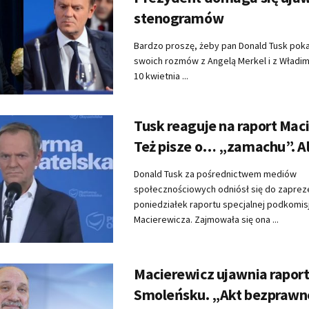
stenogramów
Bardzo proszę, żeby pan Donald Tusk pok
swoich rozmów z Angelą Merkel i z Władi
10 kwietnia ...
Tusk reaguje na raport Mac
Też pisze o… „zamachu”. A
Donald Tusk za pośrednictwem mediów
społecznościowych odniósł się do zapre
poniedziałek raportu specjalnej podkomis
Macierewicza. Zajmowała się ona ...
Macierewicz ujawnia raport
Smoleńsku. „Akt bezprawn