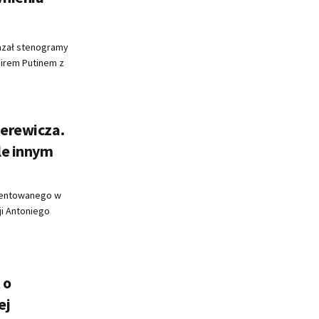
azał stenogramy
mirem Putinem z
ierewicza.
le innym
zentowanego w
ji Antoniego
 o
ej