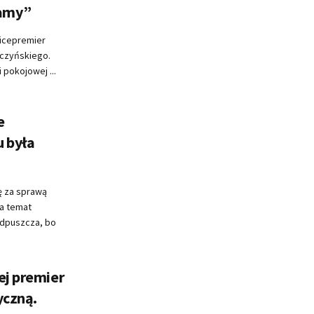
amy”
wicepremier
aczyńskiego.
 pokojowej ...
e
u była
ę za sprawą
na temat
odpuszcza, bo
ej premier
yczną.