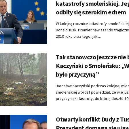
katastrofy smoleńskiej. Je
odbiły się szerokim echem
W kolejną rocznicę katastrofy smoleńskiej
Donald Tusk. Premier nawiązał do tragicz
2010 roku oraz tego, jak ...
Tak stanowczo jeszcze nie 
Kaczyński o Smoleńsku: „W
było przyczyną”
Jarosław Kaczyński podczas kolejnej mies
smoleńskiej wprost powiedział, że wie już
przyczyną katastrofy, do której doszło 10 k
Otwarty konflikt Dudy z Tu
Prezydent domaga się uja