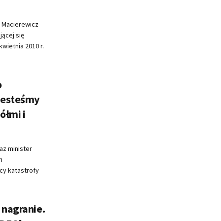
i Macierewicz
ącej się
wietnia 2010 r.
o
„Jesteśmy
ółmi i
az minister
h
cy katastrofy
 nagranie.