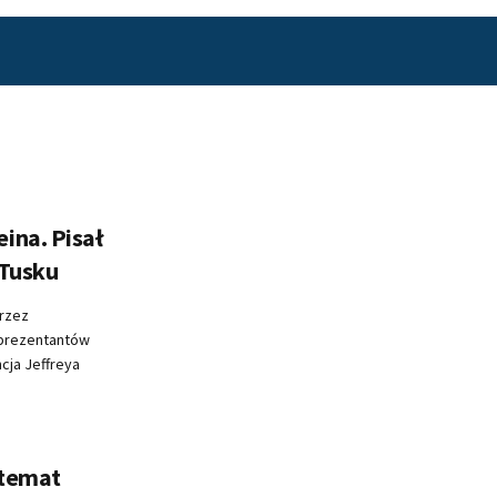
ina. Pisał
 Tusku
rzez
eprezentantów
cja Jeffreya
 temat