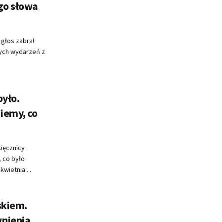
go słowa
 głos zabrał
nych wydarzeń z
było.
iemy, co
ięcznicy
, co było
wietnia ...
skiem.
wnienia