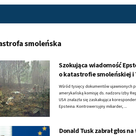
astrofa smoleńska
Szokująca wiadomość Epste
o katastrofie smoleńskiej i
Wśród tysięcy dokumentów ujawnionych p
amerykańską komisję ds. nadzoru Izby R
USA znalazła się zaskakująca koresponden
Epsteina. Kontrowersyjny miliarder, ...
Donald Tusk zabrał głos na