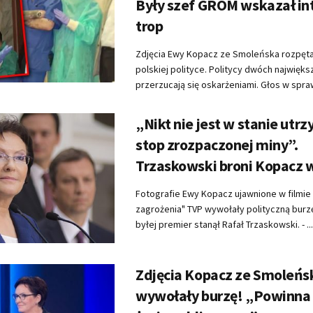
Były szef GROM wskazał in
trop
Zdjęcia Ewy Kopacz ze Smoleńska rozpęta
polskiej polityce. Politycy dwóch najwięks
przerzucają się oskarżeniami. Głos w sprawi
„Nikt nie jest w stanie utr
stop zrozpaczonej miny”.
Trzaskowski broni Kopacz w
Fotografie Ewy Kopacz ujawnione w filmie
zagrożenia" TVP wywołały polityczną burz
byłej premier stanął Rafał Trzaskowski. - ...
Zdjęcia Kopacz ze Smoleńs
wywołały burzę! „Powinna 