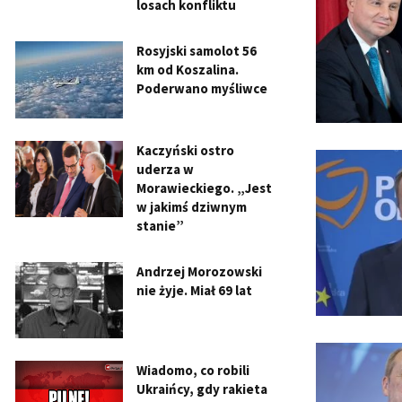
losach konfliktu
Rosyjski samolot 56
km od Koszalina.
Poderwano myśliwce
Kaczyński ostro
uderza w
Morawieckiego. „Jest
w jakimś dziwnym
stanie”
Andrzej Morozowski
nie żyje. Miał 69 lat
Wiadomo, co robili
Ukraińcy, gdy rakieta