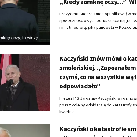
„Kiedy zamknę oczy…” [W
Prezydent Andrzej Duda opublikował w m
społecznościowych poruszające nagranie
nim atmosferę, jaka panowała w Polsce tuż
...
Kaczyński znów mówi o kat
smoleńskiej. „Zapoznałem 
czymś, co na wszystkie wąt
odpowiadało”
Prezes PiS Jarosław Kaczyński w rozmowi
po raz kolejny odniósł się do katastrofy s
kwietnia ...
Kaczyński o katastrofie sm