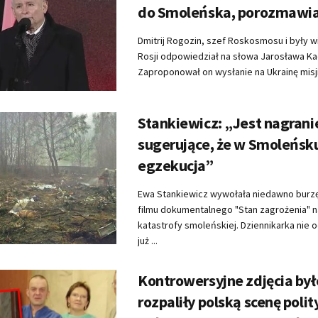
do Smoleńska, porozmawi
Dmitrij Rogozin, szef Roskosmosu i były 
Rosji odpowiedział na słowa Jarosława K
Zaproponował on wysłanie na Ukrainę misji
Stankiewicz: „Jest nagrani
sugerujące, że w Smoleńsk
egzekucja”
Ewa Stankiewicz wywołała niedawno burz
filmu dokumentalnego "Stan zagrożenia" 
katastrofy smoleńskiej. Dziennikarka nie 
już ...
Kontrowersyjne zdjęcia był
rozpaliły polską scenę polit