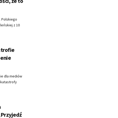
ci, że to
1 Polskiego
leńskiej z 10
trofie
ienie
ie dla mediów
 katastrofy
a
„Przyjedź