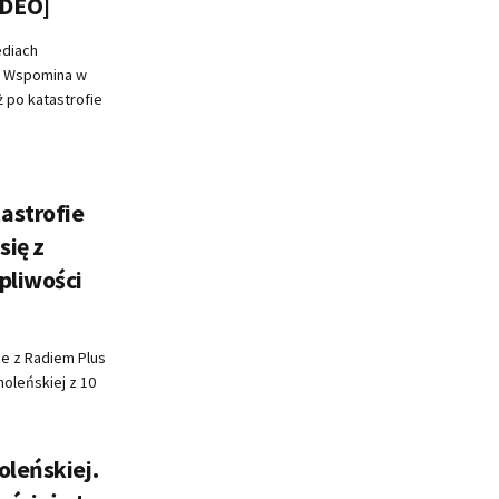
IDEO]
ediach
. Wspomina w
 po katastrofie
astrofie
się z
pliwości
e z Radiem Plus
moleńskiej z 10
oleńskiej.