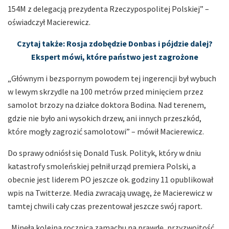
154M z delegacją prezydenta Rzeczypospolitej Polskiej” –
oświadczył Macierewicz.
Czytaj także: Rosja zdobędzie Donbas i pójdzie dalej?
Ekspert mówi, które państwo jest zagrożone
„Głównym i bezspornym powodem tej ingerencji był wybuch
w lewym skrzydle na 100 metrów przed minięciem przez
samolot brzozy na działce doktora Bodina. Nad terenem,
gdzie nie było ani wysokich drzew, ani innych przeszkód,
które mogły zagrozić samolotowi” – mówił Macierewicz.
Do sprawy odniósł się Donald Tusk. Polityk, który w dniu
katastrofy smoleńskiej pełnił urząd premiera Polski, a
obecnie jest liderem PO jeszcze ok. godziny 11 opublikował
wpis na Twitterze. Media zwracają uwagę, że Macierewicz w
tamtej chwili cały czas prezentował jeszcze swój raport.
„Minęła kolejna rocznica zamachu na prawdę, przyzwoitość