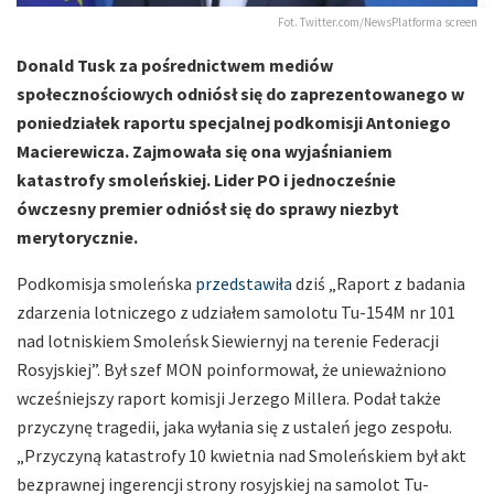
Fot. Twitter.com/NewsPlatforma screen
Donald Tusk za pośrednictwem mediów
społecznościowych odniósł się do zaprezentowanego w
poniedziałek raportu specjalnej podkomisji Antoniego
Macierewicza. Zajmowała się ona wyjaśnianiem
katastrofy smoleńskiej. Lider PO i jednocześnie
ówczesny premier odniósł się do sprawy niezbyt
merytorycznie.
Podkomisja smoleńska
przedstawiła
dziś „Raport z badania
zdarzenia lotniczego z udziałem samolotu Tu-154M nr 101
nad lotniskiem Smoleńsk Siewiernyj na terenie Federacji
Rosyjskiej”. Był szef MON poinformował, że unieważniono
wcześniejszy raport komisji Jerzego Millera. Podał także
przyczynę tragedii, jaka wyłania się z ustaleń jego zespołu.
„Przyczyną katastrofy 10 kwietnia nad Smoleńskiem był akt
bezprawnej ingerencji strony rosyjskiej na samolot Tu-