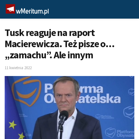
Tusk reaguje na raport
Macierewicza. Też pisze o…
„zamachu”. Ale innym
11 kwietnia 2022