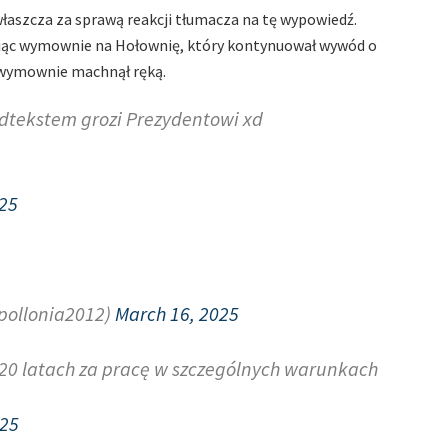
łaszcza za sprawą reakcji tłumacza na tę wypowiedź.
ąc wymownie na Hołownię, który kontynuował wywód o
e wymownie machnął ręką.
dtekstem grozi Prezydentowi xd
025
ollonia2012)
March 16, 2025
20 latach za pracę w szczególnych warunkach
025