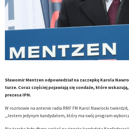
Sławomir Mentzen odpowiedział na zaczepkę Karola Nawrock
turze. Coraz częściej pojawiają się sondaże, które wskazu
prezesa IPN.
W rozmowie na antenie radia RMF FM Karol Nawrocki twierdził
„Jestem jedynym kandydatem, który ma swój program wyborczy”
Nie trzeba było długo czekać na ripostę kandydata Konfederacj