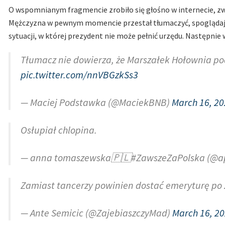
O wspomnianym fragmencie zrobiło się głośno w internecie, zw
Mężczyzna w pewnym momencie przestał tłumaczyć, spoglądaj
sytuacji, w której prezydent nie może pełnić urzędu. Następni
Tłumacz nie dowierza, że Marszałek Hołownia po
pic.twitter.com/nnVBGzkSs3
— Maciej Podstawka (@MaciekBNB)
March 16, 2
Osłupiał chlopina.
— anna tomaszewska🇵🇱#ZawszeZaPolska (@ap
Zamiast tancerzy powinien dostać emeryturę po 
— Ante Semicic (@ZajebiaszczyMad)
March 16, 2