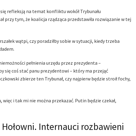
ię refleksją na temat konfliktu wokół Trybunału
przy tym, że koalicja rządząca przedstawiła rozwiązanie w tej
szałek wątpi, czy poradziłby sobie w sytuacji, kiedy trzeba
kładem.
niemożności pełnienia urzędu przez prezydenta –
oby się coś stać panu prezydentowi – który ma przejąć
czkowski zbierze ten Trybunał, czy najpierw będzie stroił fochy,
 więc i tak mi nie można przekazać. Putin będzie czekał,
 Hołowni. Internauci rozbawieni