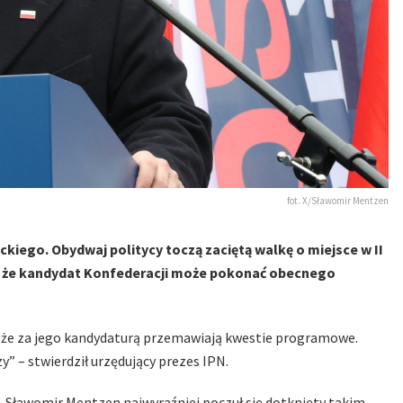
fot. X/Sławomir Mentzen
iego. Obydwaj politycy toczą zaciętą walkę o miejsce w II
ją, że kandydat Konfederacji może pokonać obecnego
, że za jego kandydaturą przemawiają kwestie programowe.
 – stwierdził urzędujący prezes IPN.
i. Sławomir Mentzen najwyraźniej poczuł się dotknięty takim