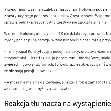
Przypomnijmy, że marszałek Sejmu Szymon Hołownia podzielił s
Konstytucyjnego podczas spotkania w Częstochowie. Wspomniał 
sprawie, jednak prezydent Andrzej Duda nie zgodził się na nie.
W ocenie Hołowni, obecny skład TK nie działa zbyt sprawnie. Mar
byłoby podjąć pilną decyzję. W tym kontekście posłużył się przy
– To Trybunał Konstytucyjny podejmuje decyzje o stwierdzeniu 
przypomniał. – Jeżeli dzisiaj ja jestem tym – nie daj Boże, miał
zwierzchnictwo sił zbrojnych, to wyobraźcie sobie, czy pan Świę
że nie mają pensji – powiedział.
– A może nie mają na ogrzewanie, a może ja robię zamach stanu,
aż to sobie ogarniemy? – zastanawiał się.
Reakcja tłumacza na wystąpienie