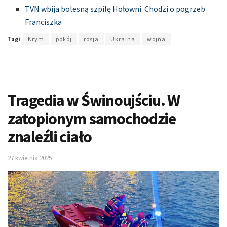
TVN wbija bolesną szpilę Hołowni. Chodzi o pogrzeb
Franciszka
Tagi
Krym
pokój
rosja
Ukraina
wojna
Tragedia w Świnoujściu. W
zatopionym samochodzie
znaleźli ciało
27 kwietnia 2025