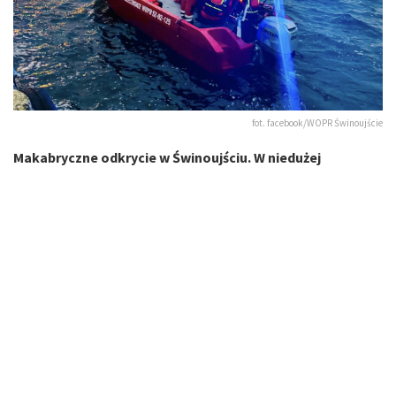
fot. facebook/WOPR Świnoujście
Makabryczne odkrycie w Świnoujściu. W niedużej
odległości od przeprawy promowej znaleziono zatopiony
samochód. Niestety spełnił się najczarniejszy scenariusz.
Wewnątrz znaleziono zwłoki. Śledczy ustalają, co się
stało i kim jest ofiara.
Zatopiony samochód dostrzeżono w czwartek wieczorem
niedaleko przeprawy promowej Karsibór. Na miejsce
wezwano służby ratunkowe, które użyły m.in. sonaru i drona
do zlokalizowania pojazdu.
„Po analizie obrazu z sonaru wytypowano prawdopodobną