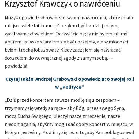
Krzysztof Krawczyk o nawróceniu
Muzyk opowiedział również o swoim nawróceniu, które miało
miejsce wiele lat temu. „Zacząłem być bardziej miłym,
życzliwym człowiekiem. Oczywiście nigdy nie byłem jakimś
gburem, zawsze starałem się być uprzejmy, ale w młodości
byłem trochę łobuzowaty. Kiedy zacząłem się nawracać,
doszedłem do wewnętrznej zgody z samym sobą.” –
powiedział.
Czytaj także: Andrzej Grabowski opowiedział o swojej roli
w „Polityce”
„Dziś przed koncertem zawsze modlę się z zespołem –
trzymamy się wtedy za ręce – aby Bóg, przez swego Syna,
mocą Ducha Świętego, uleczył nasze zmęczenie, nasze
niedomagania, abyśmy mogli dać dobry koncert w miejscu, w
którym jesteśmy. Modlimy się też o to, aby Pan pobłogosławił