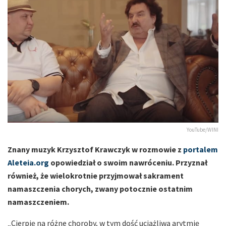
YouTube/WINI
Znany muzyk Krzysztof Krawczyk w rozmowie z
portalem
Aleteia.org
opowiedział o swoim nawróceniu. Przyznał
również, że wielokrotnie przyjmował sakrament
namaszczenia chorych, zwany potocznie ostatnim
namaszczeniem.
„Cierpię na różne choroby, w tym dość uciążliwą arytmię