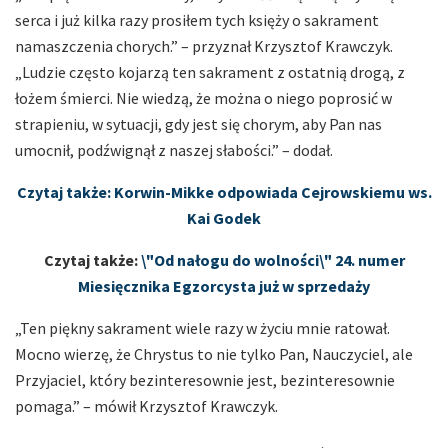
serca i już kilka razy prosiłem tych księży o sakrament
namaszczenia chorych.” – przyznał Krzysztof Krawczyk.
„Ludzie często kojarzą ten sakrament z ostatnią drogą, z
łożem śmierci. Nie wiedzą, że można o niego poprosić w
strapieniu, w sytuacji, gdy jest się chorym, aby Pan nas
umocnił, podźwignął z naszej słabości.” – dodał.
Czytaj także: Korwin-Mikke odpowiada Cejrowskiemu ws.
Kai Godek
Czytaj także:
\"Od nałogu do wolności\" 24. numer
Miesięcznika Egzorcysta już w sprzedaży
„Ten piękny sakrament wiele razy w życiu mnie ratował.
Mocno wierzę, że Chrystus to nie tylko Pan, Nauczyciel, ale
Przyjaciel, który bezinteresownie jest, bezinteresownie
pomaga.” – mówił Krzysztof Krawczyk.