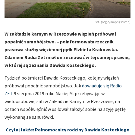
fot. google/maps (screen)
W zakładzie karnym w Rzeszowie więzień próbował
popełnić samobójstwo. – poinformowała rzecznik
prasowa służby więziennej ppłk Elżbieta Krakowska.
Zdaniem Radia Zet miał on zeznawać w tej samej sprawie,
w której są zeznania Dawida Kosteckiego.
Tydzień po śmierci Dawida Kosteckiego, kolejny więzień
próbował popełnić samobójstwo. Jak
dowiaduje się Radio
ZET
9 sierpnia 2019 roku Maciej M. przebywając w
wieloosobowej sali w Zakładzie Karnym w Rzeszowie, na
oczach współwięźniów usiłował założyć sobie na szyję pętlę
wykonaną ze sznurówki.
Czytaj także: Pełnomocnicy rodziny Dawida Kosteckiego