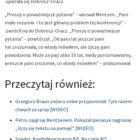
upierała się Dobrosz-Oracz.
„Proszę o poważniejsze pytania” – wezwał Mentzen. „Pani
mało rozumie. I to jest główny problem tej konferencji” –
zwrócił się do Dobrosz-Oracz. „Proszę o poważniejsze
pytania” – powtórzył. „Od paru lat jeszcze pani
nie zrozumiała, co wtedy mówiłem, ale życzę pani
powodzenia. Może za pięć albo 10 lat, kiedy porozmawiamy,
wreszcie pani zrozumie, co wtedy mówiłem” – podsumował.
Przeczytaj również:
Grzegorz Braun znów o sobie przypomniał. Tym razem
chwycił za spray [WIDEO]
Petru zajął się Mentzenem. Pokazał pierwsze nagranie:
„Uczy się tekstu na pamięć” [WIDEO]
Sondaż. Konfederacja goni PiS. Na czele KO