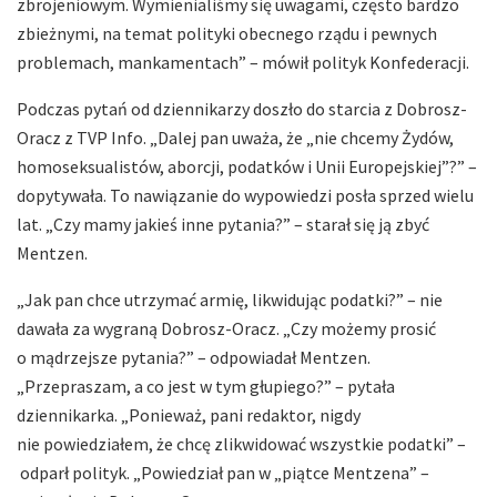
zbrojeniowym. Wymienialiśmy się uwagami, często bardzo
zbieżnymi, na temat polityki obecnego rządu i pewnych
problemach, mankamentach” – mówił polityk Konfederacji.
Podczas pytań od dziennikarzy doszło do starcia z Dobrosz-
Oracz z TVP Info. „Dalej pan uważa, że „nie chcemy Żydów,
homoseksualistów, aborcji, podatków i Unii Europejskiej”?” –
dopytywała. To nawiązanie do wypowiedzi posła sprzed wielu
lat. „Czy mamy jakieś inne pytania?” – starał się ją zbyć
Mentzen.
„Jak pan chce utrzymać armię, likwidując podatki?” – nie
dawała za wygraną Dobrosz-Oracz. „Czy możemy prosić
o mądrzejsze pytania?” – odpowiadał Mentzen.
„Przepraszam, a co jest w tym głupiego?” – pytała
dziennikarka. „Ponieważ, pani redaktor, nigdy
nie powiedziałem, że chcę zlikwidować wszystkie podatki” –
odparł polityk. „Powiedział pan w „piątce Mentzena” –