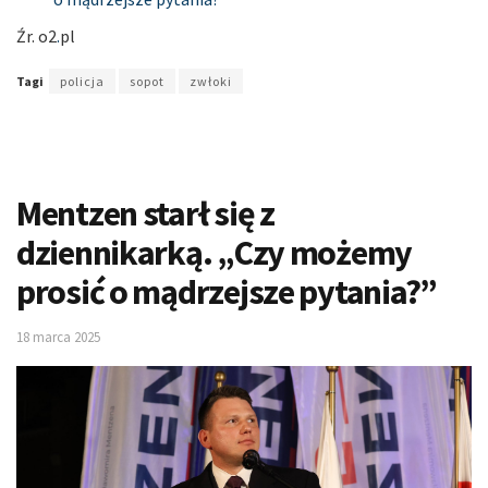
Źr. o2
.
pl
Tagi
policja
sopot
zwłoki
Mentzen starł się z
dziennikarką. „Czy możemy
prosić o mądrzejsze pytania?”
18 marca 2025