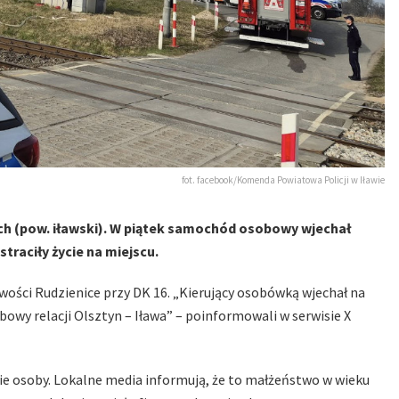
fot. facebook/Komenda Powiatowa Policji w Iławie
ch (pow. iławski). W piątek samochód osobowy wjechał
traciły życie na miejscu.
wości Rudzienice przy DK 16. „Kierujący osobówką wjechał na
owy relacji Olsztyn – Iława” – poinformowali w serwisie X
dwie osoby. Lokalne media informują, że to małżeństwo w wieku