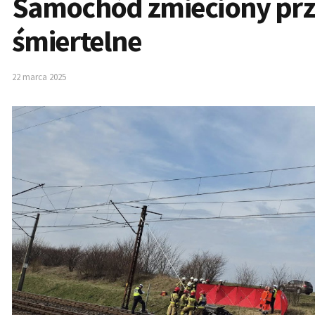
Samochód zmieciony prze
śmiertelne
22 marca 2025