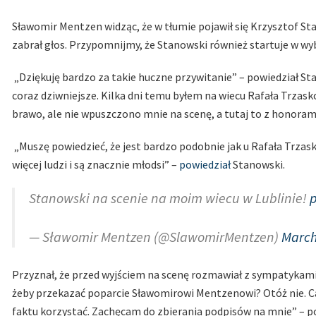
Sławomir Mentzen widząc, że w tłumie pojawił się Krzysztof Sta
zabrał głos. Przypomnijmy, że Stanowski również startuje w wy
„Dziękuję bardzo za takie huczne przywitanie” – powiedział Sta
coraz dziwniejsze. Kilka dni temu byłem na wiecu Rafała Trzask
brawo, ale nie wpuszczono mnie na scenę, a tutaj to z honorami
„Muszę powiedzieć, że jest bardzo podobnie jak u Rafała Trzasko
więcej ludzi i są znacznie młodsi” –
powiedział
Stanowski.
Stanowski na scenie na moim wiecu w Lublinie!
p
— Sławomir Mentzen (@SlawomirMentzen)
March
Przyznał, że przed wyjściem na scenę rozmawiał z sympatykami 
żeby przekazać poparcie Sławomirowi Mentzenowi? Otóż nie. C
faktu korzystać. Zachęcam do zbierania podpisów na mnie” – p