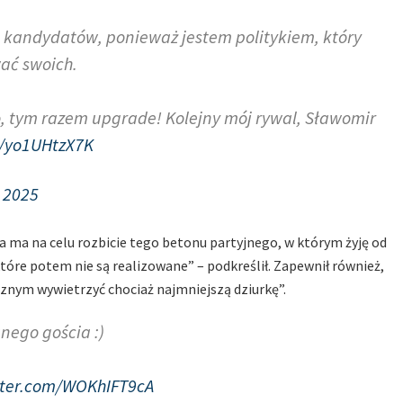
 kandydatów, ponieważ jestem politykiem, który
ać swoich.
, tym razem upgrade! Kolejny mój rywal, Sławomir
m/yo1UHtzX7K
 2025
ra ma na celu rozbicie tego betonu partyjnego, w którym żyję od
 które potem nie są realizowane” – podkreślił. Zapewnił również,
cznym wywietrzyć chociaż najmniejszą dziurkę”.
nego gościa :)
tter.com/WOKhIFT9cA