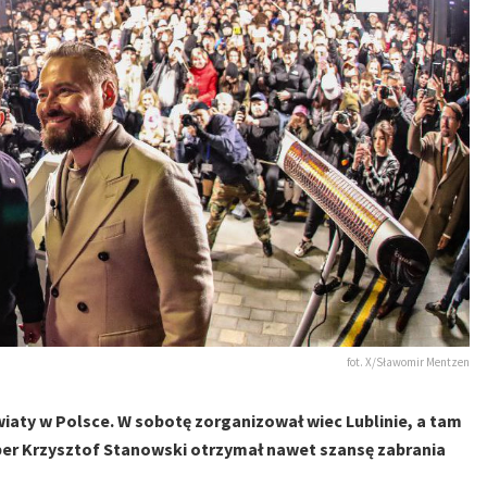
fot. X/Sławomir Mentzen
iaty w Polsce. W sobotę zorganizował wiec Lublinie, a tam
uber Krzysztof Stanowski otrzymał nawet szansę zabrania