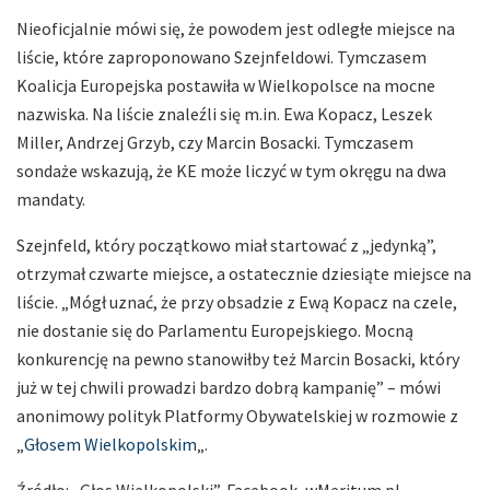
Nieoficjalnie mówi się, że powodem jest odległe miejsce na
liście, które zaproponowano Szejnfeldowi. Tymczasem
Koalicja Europejska postawiła w Wielkopolsce na mocne
nazwiska. Na liście znaleźli się m.in. Ewa Kopacz, Leszek
Miller, Andrzej Grzyb, czy Marcin Bosacki. Tymczasem
sondaże wskazują, że KE może liczyć w tym okręgu na dwa
mandaty.
Szejnfeld, który początkowo miał startować z „jedynką”,
otrzymał czwarte miejsce, a ostatecznie dziesiąte miejsce na
liście. „Mógł uznać, że przy obsadzie z Ewą Kopacz na czele,
nie dostanie się do Parlamentu Europejskiego. Mocną
konkurencję na pewno stanowiłby też Marcin Bosacki, który
już w tej chwili prowadzi bardzo dobrą kampanię” – mówi
anonimowy polityk Platformy Obywatelskiej w rozmowie z
„
Głosem Wielkopolskim
„.
Źródło: „Głos Wielkopolski”, Facebook, wMeritum.pl