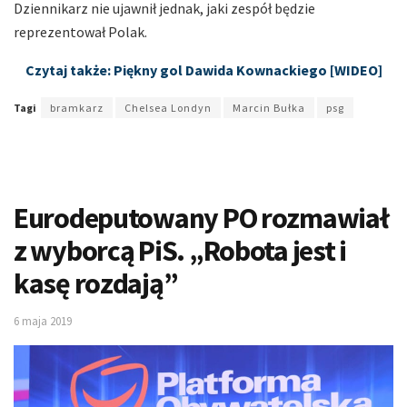
Dziennikarz nie ujawnił jednak, jaki zespół będzie
reprezentował Polak.
Czytaj także: Piękny gol Dawida Kownackiego [WIDEO]
Tagi
bramkarz
Chelsea Londyn
Marcin Bułka
psg
Eurodeputowany PO rozmawiał
z wyborcą PiS. „Robota jest i
kasę rozdają”
6 maja 2019