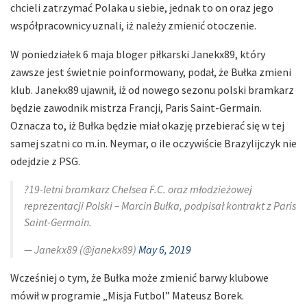
chcieli zatrzymać Polaka u siebie, jednak to on oraz jego
współpracownicy uznali, iż należy zmienić otoczenie.
W poniedziałek 6 maja bloger piłkarski Janekx89, który
zawsze jest świetnie poinformowany, podał, że Bułka zmieni
klub. Janekx89 ujawnił, iż od nowego sezonu polski bramkarz
będzie zawodnik mistrza Francji, Paris Saint-Germain.
Oznacza to, iż Bułka będzie miał okazję przebierać się w tej
samej szatni co m.in. Neymar, o ile oczywiście Brazylijczyk nie
odejdzie z PSG.
?19-letni bramkarz Chelsea F.C. oraz młodzieżowej
reprezentacji Polski – Marcin Bułka, podpisał kontrakt z Paris
Saint-Germain.
— Janekx89 (@janekx89)
May 6, 2019
Wcześniej o tym, że Bułka może zmienić barwy klubowe
mówił w programie „Misja Futbol” Mateusz Borek.