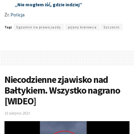
„Nie mogłem iść, gdzie indziej”
Źr.
Policja
Tagi
Egzamin na prawo jazdy
pijany kierowca
Szczecin
Niecodzienne zjawisko nad
Bałtykiem. Wszystko nagrano
[WIDEO]
10 sierpnia 2023