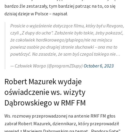
bardzo źle zestarzały, tym bardziej patrząc na to, co się
dzisiaj dzieje w Polsce – napisał.
Prosicie o wyjaśnienie dotyczące filmu, który był u Ravgora,
czyli „Z dupy do ucha”. Założenie było takie, żeby pokazać,
że cokolwiek hardkorowego/głupiego/nie na miejscu
powiesz osobie po drugiej stronie słuchawki – ona ma to
powtórzyć. Na zasadzie, że sam byś czegoś takiego nie…
— Człowiek Warga (@programZDupy)
October 6, 2023
Robert Mazurek wydaje
oświadczenie ws. wizyty
Dąbrowskiego w RMF FM
Ws. rozmowy przeprowadzonej na antenie RMF FM głos
zabrał Robert Mazurek, dziennikarz, który przeprowadził
wywiad z Maciejem Dąbrowskim na temat „Pandora Gate”.