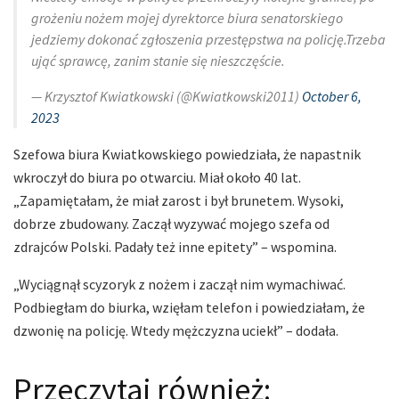
grożeniu nożem mojej dyrektorce biura senatorskiego
jedziemy dokonać zgłoszenia przestępstwa na policję.Trzeba
ująć sprawcę, zanim stanie się nieszczęście.
— Krzysztof Kwiatkowski (@Kwiatkowski2011)
October 6,
2023
Szefowa biura Kwiatkowskiego powiedziała, że napastnik
wkroczył do biura po otwarciu. Miał około 40 lat.
„Zapamiętałam, że miał zarost i był brunetem. Wysoki,
dobrze zbudowany. Zaczął wyzywać mojego szefa od
zdrajców Polski. Padały też inne epitety” – wspomina.
„Wyciągnął scyzoryk z nożem i zaczął nim wymachiwać.
Podbiegłam do biurka, wzięłam telefon i powiedziałam, że
dzwonię na policję. Wtedy mężczyzna uciekł” – dodała.
Przeczytaj również: