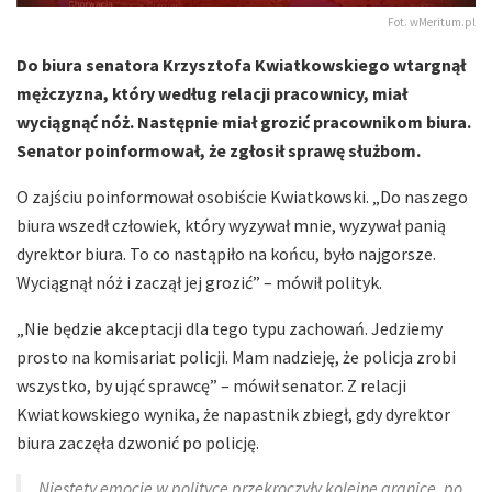
Fot. wMeritum.pl
Do biura senatora Krzysztofa Kwiatkowskiego wtargnął
mężczyzna, który według relacji pracownicy, miał
wyciągnąć nóż. Następnie miał grozić pracownikom biura.
Senator poinformował, że zgłosił sprawę służbom.
O zajściu poinformował osobiście Kwiatkowski. „Do naszego
biura wszedł człowiek, który wyzywał mnie, wyzywał panią
dyrektor biura. To co nastąpiło na końcu, było najgorsze.
Wyciągnął nóż i zaczął jej grozić” – mówił polityk.
„Nie będzie akceptacji dla tego typu zachowań. Jedziemy
prosto na komisariat policji. Mam nadzieję, że policja zrobi
wszystko, by ująć sprawcę” – mówił senator. Z relacji
Kwiatkowskiego wynika, że napastnik zbiegł, gdy dyrektor
biura zaczęła dzwonić po policję.
Niestety emocje w polityce przekroczyły kolejne granice, po