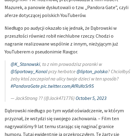
Mazurek, a panowie dyskutowali o tzw. „Pandora Gate”, czyli
aferze dotyczącej polskich YouTuberów.
Niedługo po audycji okazało się jednak, że Dąbrowski w
przeszłości również robił niechlubne rzeczy. Chodzi o
nagranie realizowane wspólnie z innym, nieżyjącym już
YouTuberem o pseudonimie Ravgor.
@K_Stanowski
, to z nim prowadzisz poranki w
@Sportowy_Kanal
przy herbatce
@lipton_polska
? Chciałbyś
żeby ktoś zaczepiał na ulicy twoje dzieci w ten sposób?
#PandoraGate
pic.twitter.com/AfRuYaSr9S
— JackStrong ?? (@Jack471776)
October 5, 2023
Dąbrowski niedługo po tym wydał oświadczenie, w którym
przyznał, że wstydzi się swojego zachowania. – Film ten
nagrywaliśmy 9 lat temu starając się naginać granice
humoru. Tutaj ewidentnie ją przekroczyłem. Te żarty się