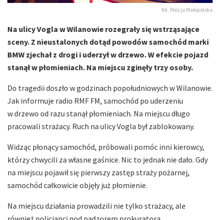
fot. Policja Małopolska
Na ulicy Vogla w Wilanowie rozegrały się wstrząsające
sceny. Z nieustalonych dotąd powodów samochód marki
BMW zjechał z drogi i uderzył w drzewo. W efekcie pojazd
stanął w płomieniach. Na miejscu zginęły trzy osoby.
Do tragedii doszło w godzinach popołudniowych w Wilanowie.
Jak informuje radio RMF FM, samochód po uderzeniu
w drzewo od razu stanął płomieniach. Na miejscu długo
pracowali strażacy. Ruch na ulicy Vogla był zablokowany.
Widząc płonący samochód, próbowali pomóc inni kierowcy,
którzy chwycili za własne gaśnice. Nic to jednak nie dało. Gdy
na miejscu pojawił się pierwszy zastęp straży pożarnej,
samochód całkowicie objęły już płomienie.
Na miejscu działania prowadzili nie tylko strażacy, ale
również policjanci pod nadzorem prokuratora.