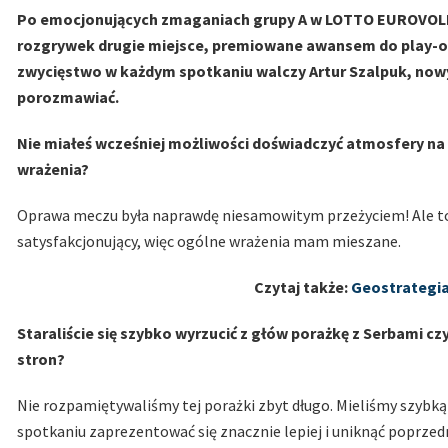
Po emocjonujących zmaganiach grupy A w LOTTO EUROVOLLEY
rozgrywek drugie miejsce, premiowane awansem do play-off
zwycięstwo w każdym spotkaniu walczy Artur Szalpuk, nowy
porozmawiać.
Nie miałeś wcześniej możliwości doświadczyć atmosfery na
wrażenia?
Oprawa meczu była naprawdę niesamowitym przeżyciem! Ale to n
satysfakcjonujący, więc ogólne wrażenia mam mieszane.
Czytaj także:
Geostrategia
Staraliście się szybko wyrzucić z głów porażkę z Serbami czy
stron?
Nie rozpamiętywaliśmy tej porażki zbyt długo. Mieliśmy szybką 
spotkaniu zaprezentować się znacznie lepiej i uniknąć poprzed