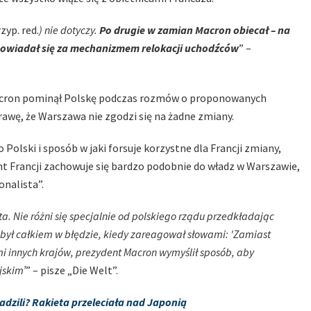
zyp. red.
) nie dotyczy.
Po drugie w zamian Macron obiecał – na
opowiadał się za mechanizmem relokacji uchodźców
” –
 Macron pominął Polskę podczas rozmów o proponowanych
awę, że Warszawa nie zgodzi się na żadne zmiany.
olski i sposób w jaki forsuje korzystne dla Francji zmiany,
ent Francji zachowuje się bardzo podobnie do władz w Warszawie,
onalista”.
sta. Nie różni się specjalnie od polskiego rządu przedkładając
e był całkiem w błędzie, kiedy zareagował słowami: 'Zamiast
 innych krajów, prezydent Macron wymyślił sposób, aby
jskim’
” – pisze „Die Welt”.
dzili? Rakieta przeleciała nad Japonią