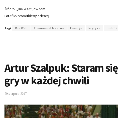
Źródło: „Die Welt”, dw.com
Fot.: flickr.com/thierryleclercq
Tagi
Die Welt
Emmanuel Macron
Francja
krytyka
podróż
Artur Szalpuk: Staram si
gry w każdej chwili
29 sierpnia 2017