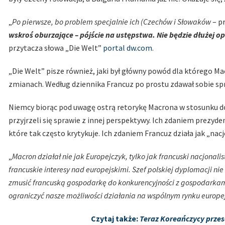
„
Po pierwsze, bo problem specjalnie ich (Czechów i Słowaków
– pr
wskroś oburzające – pójście na ustępstwa. Nie będzie dłużej 
przytacza słowa „Die Welt”
portal dw.com
.
„Die Welt” pisze również, jaki był główny powód dla którego
zmianach. Według dziennika Francuz po prostu zdawał sobie spr
Niemcy biorąc pod uwagę ostrą retorykę Macrona w stosunku do P
przyjrzeli się sprawie z innej perspektywy. Ich zdaniem prezyd
które tak często krytykuje. Ich zdaniem Francuz działa jak „nacj
„
Macron działał nie jak Europejczyk, tylko jak francuski nacjonali
francuskie interesy nad europejskimi. Szef polskiej dyplomacji ni
zmusić francuską gospodarkę do konkurencyjności z gospodarkami
ograniczyć nasze możliwości działania na wspólnym rynku europe
Czytaj także:
Teraz Koreańczycy przesa