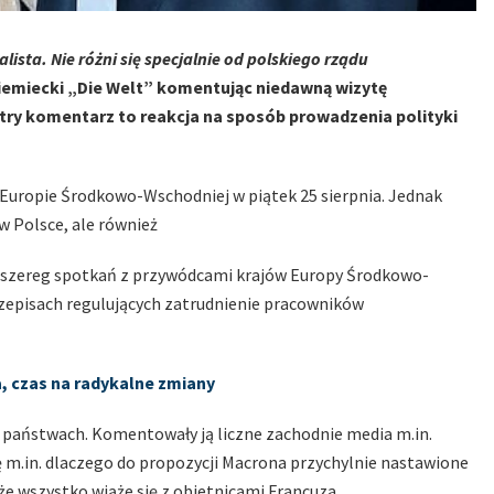
lista. Nie różni się specjalnie od polskiego rządu
niemiecki „Die Welt” komentując niedawną wizytę
try komentarz to reakcja na sposób prowadzenia polityki
Europie Środkowo-Wschodniej w piątek 25 sierpnia. Jednak
 Polsce, ale również
ł szereg spotkań z przywódcami krajów Europy Środkowo-
episach regulujących zatrudnienie pracowników
, czas na radykalne zmiany
h państwach. Komentowały ją liczne zachodnie media m.in.
ię m.in. dlaczego do propozycji Macrona przychylnie nastawione
, że wszystko wiąże się z obietnicami Francuza.