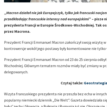
„
Macron działał nie jak Europejczyk, tylko jak francuski nacjona
przedkładając francuskie interesy nad europejskimi
” – pisze 
prezydenta Francji w Europie Środkowo-Wschodniej. Tak os
przez Macrona.
Prezydent Francji Emmanuel Macron zakończył swoją wizytę w 
kontrowersje wokół jego postawy były komentowane nie tylko w
Prezydent Francji Emmanuel Macron od 23 do 25 sierpnia odby
Wschodniej. Głównym tematem rozmów miały być zmiany w prz
delegowanych.
Czytaj także:
Geostrategia
Wizyta francuskiego prezydenta nie przeszła bez echa w innyc
popularny niemiecki dziennik „Die Welt”. Gazeta dowiedziała s
były Czechy i Słowacja, a Bułgaria i Rumunia już nie. Okazuje się