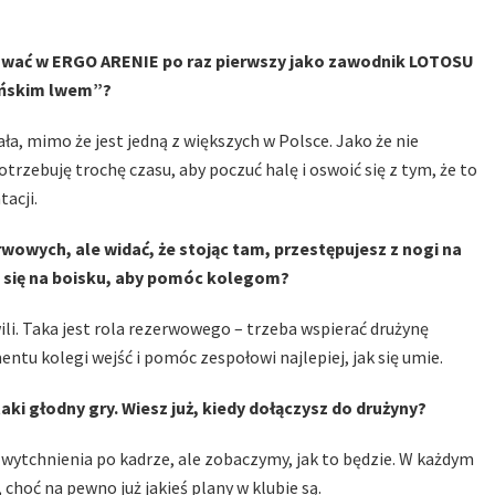
nować w ERGO ARENIE po raz pierwszy jako zawodnik LOTOSU
dańskim lwem”?
a, mimo że jest jedną z większych w Polsce. Jako że nie
rzebuję trochę czasu, aby poczuć halę i oswoić się z tym, że to
acji.
rwowych, ale widać, że stojąc tam, przestępujesz z nogi na
 się na boisku, aby pomóc kolegom?
li. Taka jest rola rezerwowego – trzeba wspierać drużynę
ntu kolegi wejść i pomóc zespołowi najlepiej, jak się umie.
taki głodny gry. Wiesz już, kiedy dołączysz do drużyny?
 wytchnienia po kadrze, ale zobaczymy, jak to będzie. W każdym
choć na pewno już jakieś plany w klubie są.