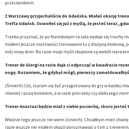
przeciwnikiem.
Z Warszawy przyjechaliście do Gdańska. Miałeś okazję tre
Trefla Gdańsk. Oswoiłeś się już z myślą, że jesteś teraz„g
Trzeba przyznać, że po Narodowym ta sala wydaje się trochę mał
miałem jeszcze możliwości trenowania tu z drużyną klubową, pot
mój nowy dom. Na razie moje myśli skupione są wokół reprezent
Trener de Giorgi na razie daje ci odpocząć w kwadracie reze
nogę. Rozumiem, że gdybyś mógł, pierwszy zameldowałbyś
(Śmiech) Cóż, staram się być przygotowany do gry w każdej chwi
również i poza boiskiem, a w razie potrzeby czy słabszego mome
Trener Anastasi będzie miał z ciebie pociechę, skoro jesteś 
Właśnie tego jeszcze nie wiem (śmiech). Chciałbym mieć chwilę
razie jeszcze nie miałem okazji porozmawiać o tym z trenerem, 