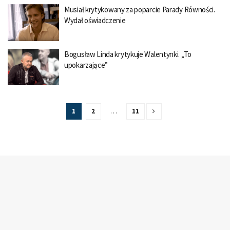
Musiał krytykowany za poparcie Parady Równości.
Wydał oświadczenie
Bogusław Linda krytykuje Walentynki. „To
upokarzające”
1
2
…
11