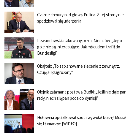
Czarne chmury nad głową Putina. Z tej strony nie
spodziewał się uderzenia
Lewandowski atakowany przez Niemców. „Jego
gole nie są interesujące. Jakimś cudem trafił do
Bundesligi”
Obajtek: „To zaplanowane zlecenie z zewnątrz.
Czuję się zagrożony”
Olejnik załamana postawą Budki: „Jeśli nie daje pan
rady, niech się pan poda do dymisji”
Hołownia opublikował spot i wywołał burzę! Musiał
się tłumaczyć [WIDEO]