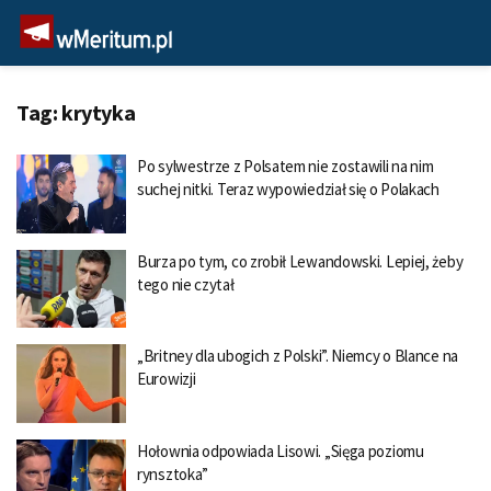
Tag:
krytyka
Po sylwestrze z Polsatem nie zostawili na nim
suchej nitki. Teraz wypowiedział się o Polakach
Burza po tym, co zrobił Lewandowski. Lepiej, żeby
tego nie czytał
„Britney dla ubogich z Polski”. Niemcy o Blance na
Eurowizji
Hołownia odpowiada Lisowi. „Sięga poziomu
rynsztoka”