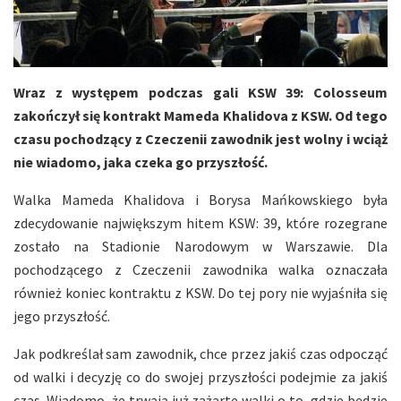
Wraz z występem podczas gali KSW 39: Colosseum
zakończył się kontrakt Mameda Khalidova z KSW. Od tego
czasu pochodzący z Czeczenii zawodnik jest wolny i wciąż
nie wiadomo, jaka czeka go przyszłość.
Walka Mameda Khalidova i Borysa Mańkowskiego była
zdecydowanie największym hitem KSW: 39, które rozegrane
zostało na Stadionie Narodowym w Warszawie. Dla
pochodzącego z Czeczenii zawodnika walka oznaczała
również koniec kontraktu z KSW. Do tej pory nie wyjaśniła się
jego przyszłość.
Jak podkreślał sam zawodnik, chce przez jakiś czas odpocząć
od walki i decyzję co do swojej przyszłości podejmie za jakiś
czas. Wiadomo, że trwają już zażarte walki o to, gdzie będzie