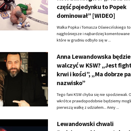
część pojedynku to Popek
dominował” [WIDEO]
Walka Popka i Tomasza Oświecińskiego t
najgłośniejsze i najbardziej komentowane 
które w grudniu odbyło się w ...
Anna Lewandowska będzi
walczyć w KSW? „Jest fight
krwi i kości”, „Ma dobrze p
nazwisko”
Tego fani KSW chyba się nie spodziewali. O
wkrótce prawdopodobnie będziemy mogli
pierwszą walkę z udziałem... Anny ...
Lewandowski chwali