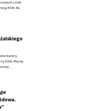
eszanych sztuk
racją KSW. Na
óżalskiego
nie kariery.
rzy KSW, Maciej
orowy ...
yje
lidowa.
a”