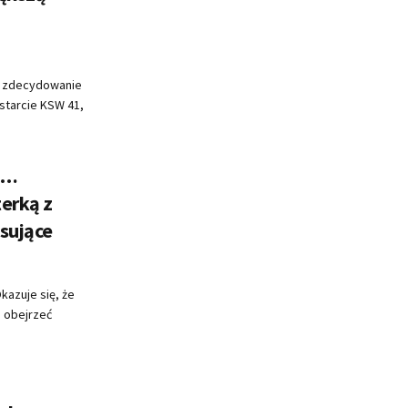
o zdecydowanie
starcie KSW 41,
e…
erką z
asujące
kazuje się, że
 obejrzeć