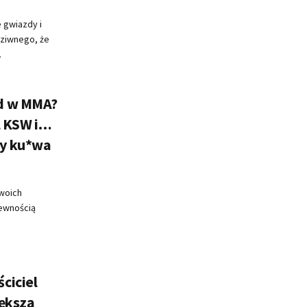
 gwiazdy i
dziwnego, że
.
d w MMA?
l KSW i…
my ku*wa
swoich
pewnością
ciciel
iększą