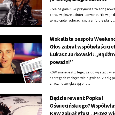
Kolejne gale KSW przynoszą za sobą nowe
coraz większe zainteresowanie. Nic więc 
właściciele federacji snują ambitne plany ..
Wokalista zespołu Weeken
Głos zabrał współwłaścicie
Łukasz Jurkowski! „Bądź
poważni”
KSW znane jest z tego, że do występu w 
szeregach zachęca wiele gwiazd. Z całą 
znacznie zwiększają one ...
Będzie rewanż Popka i
Oświecińskiego? Współwłaś
KSW zabrał głos! „Przez w