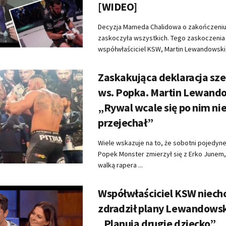
[WIDEO]
Decyzja Mameda Chalidowa o zakończeniu
zaskoczyła wszystkich. Tego zaskoczenia 
współwłaściciel KSW, Martin Lewandowski, 
Zaskakująca deklaracja sz
ws. Popka. Martin Lewand
„Rywal wcale się po nim ni
przejechał”
Wiele wskazuje na to, że sobotni pojedyn
Popek Monster zmierzył się z Erko Junem, 
walką rapera ...
Współwłaściciel KSW niech
zdradził plany Lewandows
„Planują drugie dziecko”