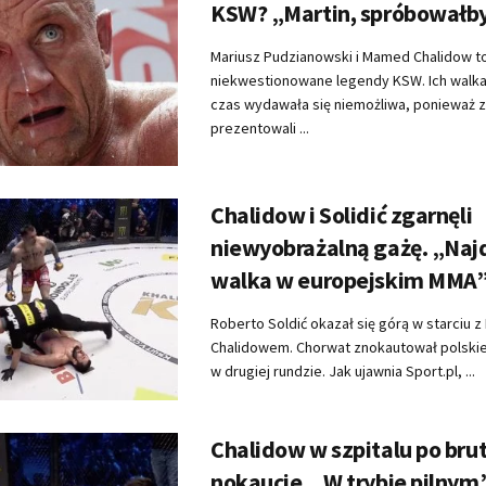
KSW? „Martin, spróbował
Mariusz Pudzianowski i Mamed Chalidow t
niekwestionowane legendy KSW. Ich walka
czas wydawała się niemożliwa, ponieważ 
prezentowali ...
Chalidow i Solidić zgarnęli
niewyobrażalną gażę. „Naj
walka w europejskim MMA
Roberto Soldić okazał się górą w starciu
Chalidowem. Chorwat znokautował polski
w drugiej rundzie. Jak ujawnia Sport.pl, ...
Chalidow w szpitalu po br
nokaucie. „W trybie pilnym