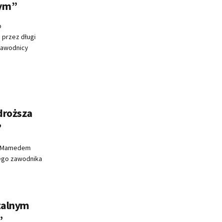
bym”
o
 przez długi
zawodnicy
droższa
”
 z Mamedem
ego zawodnika
utalnym
”