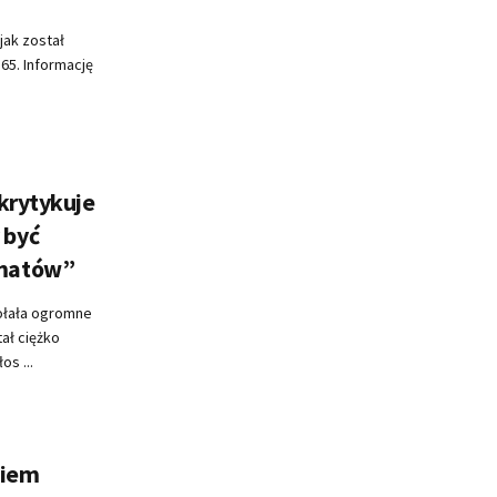
jak został
65. Informację
krytykuje
 być
amatów”
wołała ogromne
ał ciężko
s ...
miem