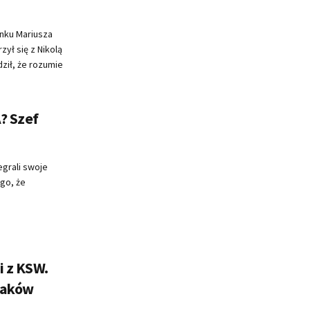
nku Mariusza
ył się z Nikolą
ził, że rozumie
? Szef
egrali swoje
ego, że
i z KSW.
olaków