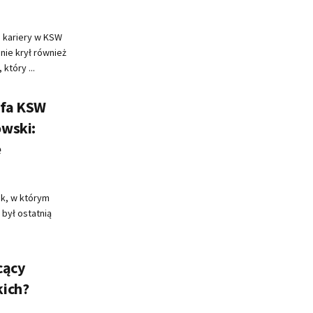
 kariery w KSW
nie krył również
który ...
efa KSW
owski:
e
ek, w którym
był ostatnią
cący
kich?