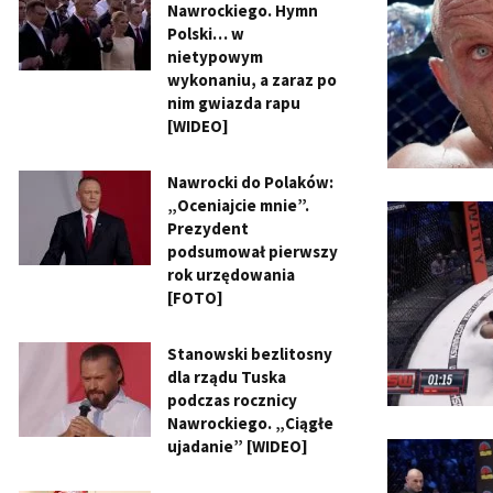
Nawrockiego. Hymn
Polski… w
nietypowym
wykonaniu, a zaraz po
nim gwiazda rapu
[WIDEO]
Nawrocki do Polaków:
„Oceniajcie mnie”.
Prezydent
podsumował pierwszy
rok urzędowania
[FOTO]
Stanowski bezlitosny
dla rządu Tuska
podczas rocznicy
Nawrockiego. „Ciągłe
ujadanie” [WIDEO]