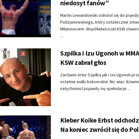
niedosyt fanów”
Martin Lewandowski odniósł się do pojedy
Pudzianowskiego, który ostatecznie zmierz
Milanoviciem. Współwłaściciel KSW stwierd
...
Szpilka i Izu Ugonoh w MMA
KSW zabrał głos
Zarówno Artur Szpilka jak i Izu Ugonoh prz
ostatnie walki bokserskie. Nic więc dziwn
natychmiast pojawiły się spekulacje ...
Kleber Koike Erbst odchodz
Na koniec zwrócił się do P