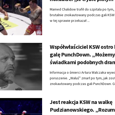
Mamed Chalidow trafił do szpitala po tym, 
brutalnie znokautowany podczas gali KSW 
w tej sprawie przekazał ...
Współwłaściciel KSW ostro 
galę PunchDown. „Możemy
świadkami podobnych dr
Informacja o śmierci Artura Walczaka wy
poruszenie. „Waluś” zmarł po tym, jak zost
znokautowany podczas gali PunchDown. Gło
Jest reakcja KSW na walkę
Pudzianowskiego. „Rozu