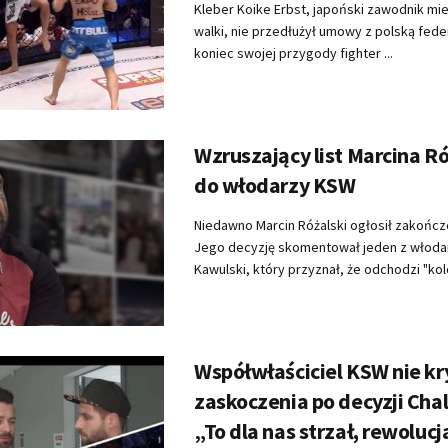
Kleber Koike Erbst, japoński zawodnik mi
walki, nie przedłużył umowy z polską fede
koniec swojej przygody fighter ...
Wzruszający list Marcina R
do włodarzy KSW
Niedawno Marcin Różalski ogłosił zakończe
Jego decyzję skomentował jeden z włoda
Kawulski, który przyznał, że odchodzi "kol
Współwłaściciel KSW nie kr
zaskoczenia po decyzji Cha
„To dla nas strzał, rewolucj