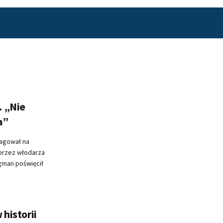
. „Nie
a”
agował na
przez włodarza
gman poświęcił
 historii