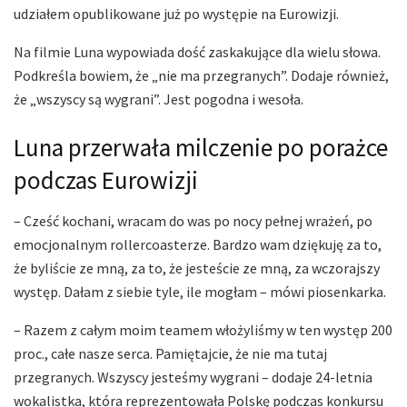
udziałem opublikowane już po występie na Eurowizji.
Na filmie Luna wypowiada dość zaskakujące dla wielu słowa.
Podkreśla bowiem, że „nie ma przegranych”. Dodaje również,
że „wszyscy są wygrani”. Jest pogodna i wesoła.
Luna przerwała milczenie po porażce
podczas Eurowizji
– Cześć kochani, wracam do was po nocy pełnej wrażeń, po
emocjonalnym rollercoasterze. Bardzo wam dziękuję za to,
że byliście ze mną, za to, że jesteście ze mną, za wczorajszy
występ. Dałam z siebie tyle, ile mogłam – mówi piosenkarka.
– Razem z całym moim teamem włożyliśmy w ten występ 200
proc., całe nasze serca. Pamiętajcie, że nie ma tutaj
przegranych. Wszyscy jesteśmy wygrani – dodaje 24-letnia
wokalistka, która reprezentowała Polskę podczas konkursu