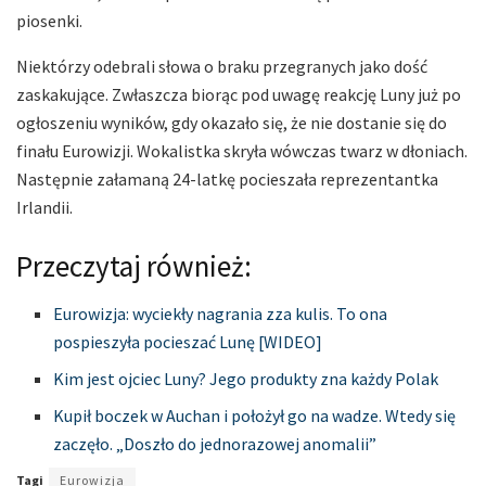
piosenki.
Niektórzy odebrali słowa o braku przegranych jako dość
zaskakujące. Zwłaszcza biorąc pod uwagę reakcję Luny już po
ogłoszeniu wyników, gdy okazało się, że nie dostanie się do
finału Eurowizji. Wokalistka skryła wówczas twarz w dłoniach.
Następnie załamaną 24-latkę pocieszała reprezentantka
Irlandii.
Przeczytaj również:
Eurowizja: wyciekły nagrania zza kulis. To ona
pospieszyła pocieszać Lunę [WIDEO]
Kim jest ojciec Luny? Jego produkty zna każdy Polak
Kupił boczek w Auchan i położył go na wadze. Wtedy się
zaczęło. „Doszło do jednorazowej anomalii”
Tagi
Eurowizja