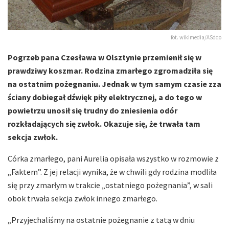
fot. wikimedia/ASdqo
Pogrzeb pana Czesława w Olsztynie przemienił się w
prawdziwy koszmar. Rodzina zmarłego zgromadziła się
na ostatnim pożegnaniu. Jednak w tym samym czasie zza
ściany dobiegał dźwięk piły elektrycznej, a do tego w
powietrzu unosił się trudny do zniesienia odór
rozkładających się zwłok. Okazuje się, że trwała tam
sekcja zwłok.
Córka zmarłego, pani Aurelia opisała wszystko w rozmowie z
„Faktem”. Z jej relacji wynika, że w chwili gdy rodzina modliła
się przy zmarłym w trakcie „ostatniego pożegnania”, w sali
obok trwała sekcja zwłok innego zmarłego.
„Przyjechaliśmy na ostatnie pożegnanie z tatą w dniu