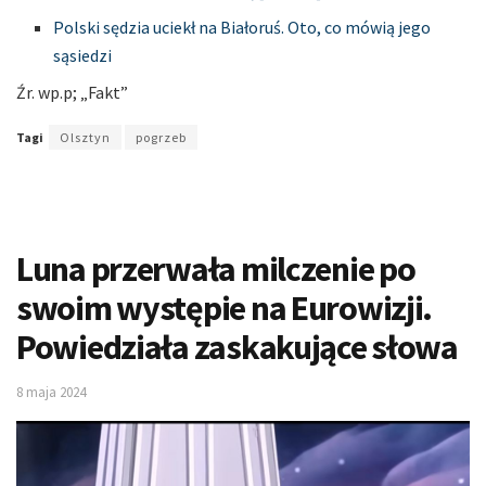
Polski sędzia uciekł na Białoruś. Oto, co mówią jego
sąsiedzi
Źr. wp.p; „Fakt”
Tagi
Olsztyn
pogrzeb
Luna przerwała milczenie po
swoim występie na Eurowizji.
Powiedziała zaskakujące słowa
8 maja 2024