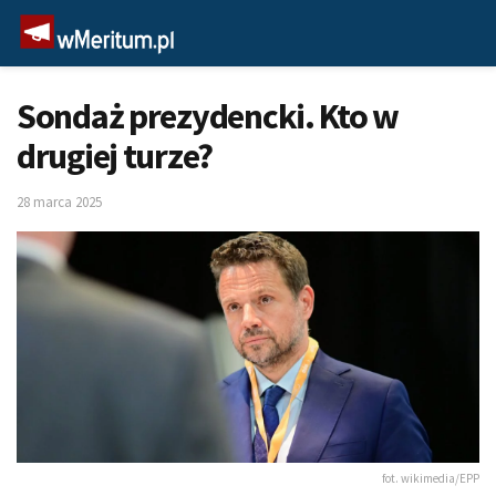
Sondaż prezydencki. Kto w
drugiej turze?
28 marca 2025
fot. wikimedia/EPP