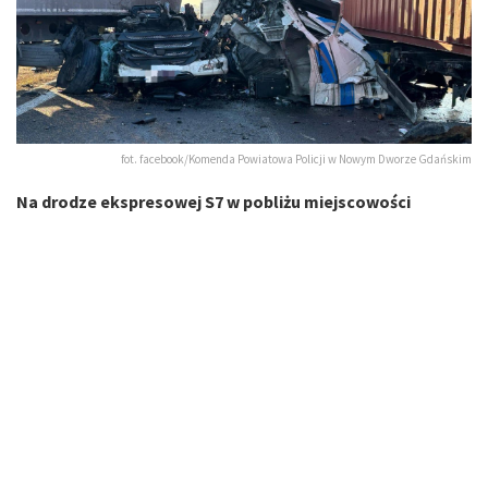
fot. facebook/Komenda Powiatowa Policji w Nowym Dworze Gdańskim
Na drodze ekspresowej S7 w pobliżu miejscowości
Jazowa (woj. pomorskie) rozegrały się przerażające
sceny. Dwie ciężarówki zderzyły się z bardzo dużą siłą.
Zdjęcia z miejsca zdarzenia potwierdzają, że uderzenie
nastąpiło z ogromną siłą.
Koszmarne sceny rozegrały się w piątek na drodze w kierunku
Trójmiasta. Na miejscu lądował śmigłowiec Lotniczego
Pogotowia Ratunkowego.
„W wyniku zderzenia dwie osoby zostały poszkodowane” –