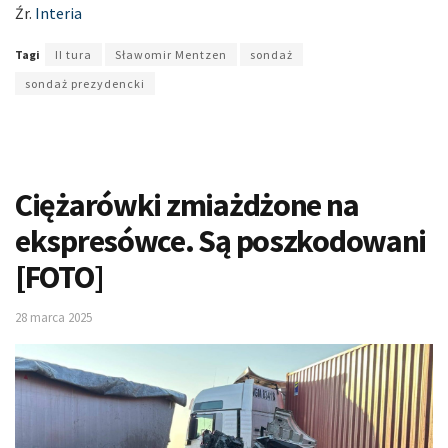
Źr.
Interia
Tagi
II tura
Sławomir Mentzen
sondaż
sondaż prezydencki
Ciężarówki zmiażdżone na
ekspresówce. Są poszkodowani
[FOTO]
28 marca 2025