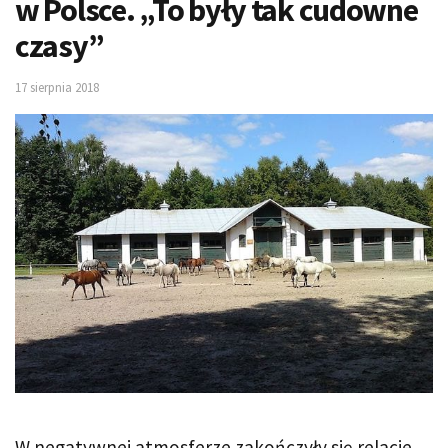
w Polsce. „To były tak cudowne
czasy”
17 sierpnia 2018
W negatywnej atmosferze zakończyły się relacje