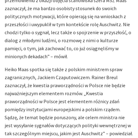
przemówieniu z okazji objęcia stanowiska szefa MSZ Maas
zaznaczył, że ma bardzo osobisty stosunek do swoich
politycznych motywacji, które opierają się na wnioskach z
przeszłości i uwypuklił w tym kontekście rolę Auschwitz. Nie
chodzi tylko o sygnał, lecz także o spojrzenie w przyszłość, o
dialog z młodymi ludźmi, o rozmowę z nimi o kulturze
pamięci, o tym, jak zachować to, co już osiągnęliśmy w
minionych dekadach” – mówił.
Heiko Maas spotka się także z polskim ministrem spraw
zagranicznych, Jackiem Czaputowiczem. Rainer Breul
zaznaczył, że kwestia praworządności w Polsce nie będzie
najważniejszym elementem rozmów. „Kwestia
praworządności w Polsce jest elementem różnicy zdań
pomiędzy instytucjami europejskimi a polskim rządem.
Sądzę, że temat będzie poruszony, ale celem ministra nie
jest wysyłanie sygnałów dotyczących polityki wewnętrznej w
tak szczególnym miejscu, jakim jest Auschwitz” – powiedział.