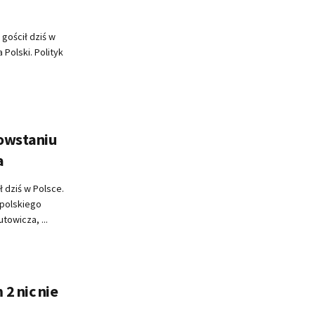
gościł dziś w
 Polski. Polityk
owstaniu
a
 dziś w Polsce.
 polskiego
towicza, ...
2 nic nie