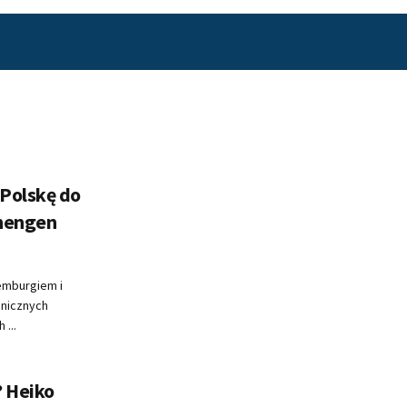
Polskę do
chengen
emburgiem i
anicznych
 ...
? Heiko