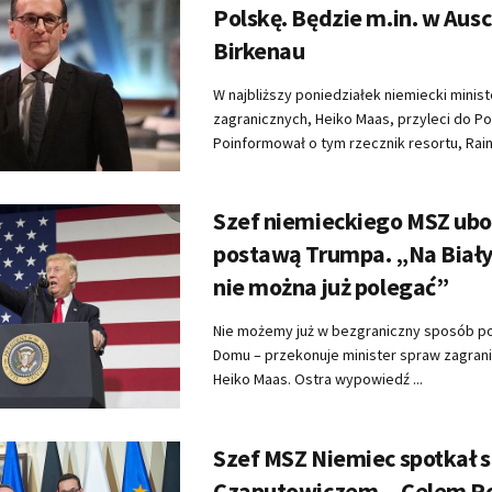
Polskę. Będzie m.in. w Aus
Birkenau
W najbliższy poniedziałek niemiecki minis
zagranicznych, Heiko Maas, przyleci do Pol
Poinformował o tym rzecznik resortu, Rainer
Szef niemieckiego MSZ ub
postawą Trumpa. „Na Bia
nie można już polegać”
Nie możemy już w bezgraniczny sposób po
Domu – przekonuje minister spraw zagran
Heiko Maas. Ostra wypowiedź ...
Szef MSZ Niemiec spotkał s
Czaputowiczem. „Celem Pol