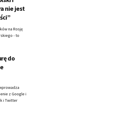
a nie jest
ści”
sków na Rosję
skiego - to
rę do
ie
i wprowadza
enie z Google i
 i Twitter