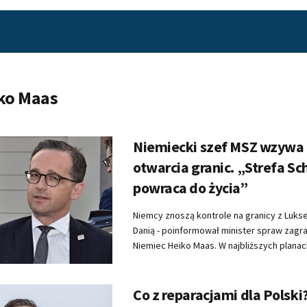
ko Maas
Niemiecki szef MSZ wzywa 
otwarcia granic. „Strefa S
powraca do życia”
Niemcy znoszą kontrole na granicy z Luks
Danią - poinformował minister spraw zagr
Niemiec Heiko Maas. W najbliższych planach
Co z reparacjami dla Polski