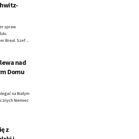
chwitz-
ter spraw
ski.
 Breul. Szef ...
olewa nad
łym Domu
legać na Białym
icznych Niemiec
ię z
ski i