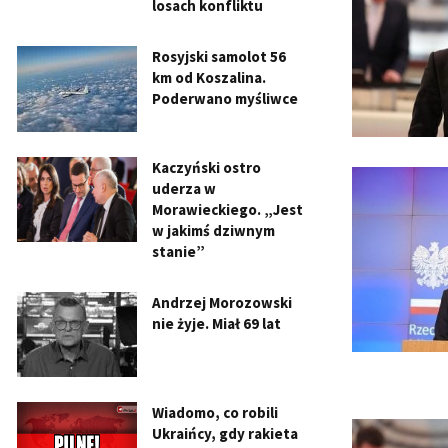
losach konfliktu
Rosyjski samolot 56
km od Koszalina.
Poderwano myśliwce
Kaczyński ostro
uderza w
Morawieckiego. „Jest
w jakimś dziwnym
stanie”
Andrzej Morozowski
nie żyje. Miał 69 lat
Wiadomo, co robili
Ukraińcy, gdy rakieta