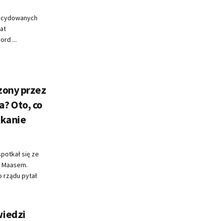
decydowanych
at
rd ...
zony przez
? Oto, co
tkanie
potkał się ze
o Maasem.
 rządu pytał
wiedzi