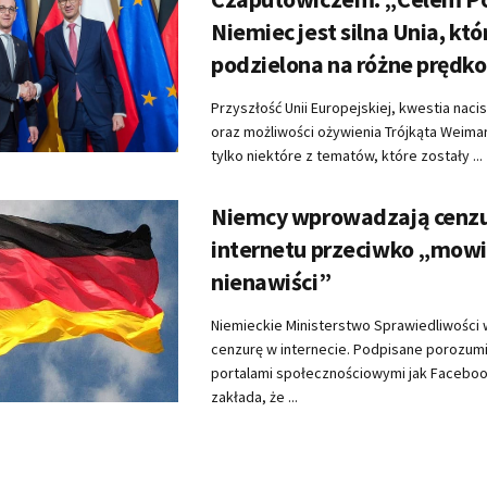
Niemiec jest silna Unia, któr
podzielona na różne prędko
Przyszłość Unii Europejskiej, kwestia naci
oraz możliwości ożywienia Trójkąta Weimar
tylko niektóre z tematów, które zostały ...
Niemcy wprowadzają cenzu
internetu przeciwko „mow
nienawiści”
Niemieckie Ministerstwo Sprawiedliwośc
cenzurę w internecie. Podpisane porozumi
portalami społecznościowymi jak Facebook
zakłada, że ...