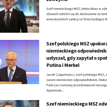
Szef niemieckiego MSZ, Heiko Maas w z
słowach odniósł się do doniesienie na tem
amerykańskich sankcji na firmy budujące No
Szef polskiego MSZ upokor
niemieckiego odpowiednika
usłyszał, gdy zapytał o spo
Putina i Merkel
Jacek Czaputowicz, szef polskiego MSZ, s
swoim niemieckim odpowiednikiem, Heik
Podczas rozmowy przedstawiciel naszego
dyplomatę ...
Szef niemieckiego MSZ od