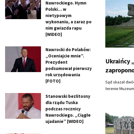
Nawrockiego. Hymn
Polski… w
nietypowym
wykonaniu, a zaraz po
nim gwiazda rapu
[WIDEO]
Nawrocki do Polaków:
„Oceniajcie mnie”.
Ukraińcy „
Prezydent
podsumował pierwszy
zapropono
rok urzędowania
[FOTO]
Sąd skazał dwóc
terenie Muzeum 
Stanowski bezlitosny
dla rządu Tuska
podczas rocznicy
Nawrockiego. „Ciągłe
ujadanie” [WIDEO]