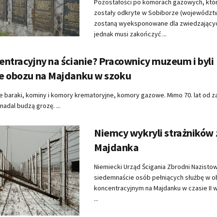
Pozostałości po komorach gazowych, któ
zostały odkryte w Sobiborze (województw
zostaną wyeksponowane dla zwiedzającyc
jednak musi zakończyć ...
ntracyjny na ścianie? Pracownicy muzeum i byli
e obozu na Majdanku w szoku
e baraki, kominy i komory krematoryjne, komory gazowe. Mimo 70. lat od 
nadal budzą grozę. ...
Niemcy wykryli strażników 
Majdanka
Niemiecki Urząd Ścigania Zbrodni Nazisto
siedemnaście osób pełniących służbę w o
koncentracyjnym na Majdanku w czasie II 
...