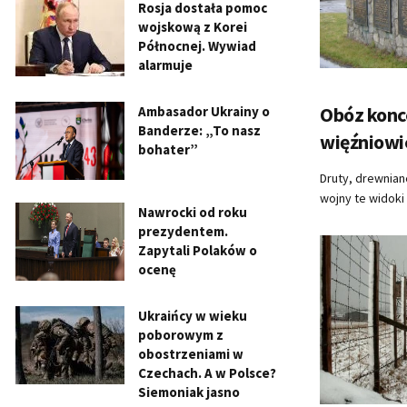
Rosja dostała pomoc
wojskową z Korei
Północnej. Wywiad
alarmuje
Obóz konce
Ambasador Ukrainy o
Banderze: „To nasz
więźniowi
bohater”
Druty, drewnian
wojny te widoki 
Nawrocki od roku
prezydentem.
Zapytali Polaków o
ocenę
Ukraińcy w wieku
poborowym z
obostrzeniami w
Czechach. A w Polsce?
Siemoniak jasno