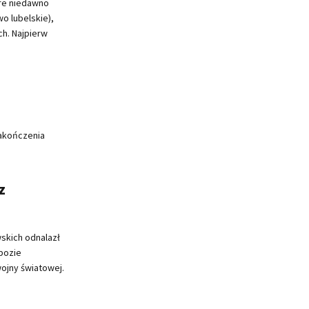
re niedawno
o lubelskie),
h. Najpierw
zakończenia
z
wskich odnalazł
bozie
wojny światowej.