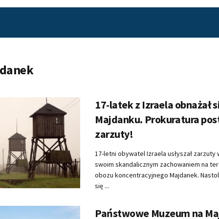
danek
17-latek z Izraela obnażał s
Majdanku. Prokuratura pos
zarzuty!
17-letni obywatel Izraela usłyszał zarzuty
swoim skandalicznym zachowaniem na te
obozu koncentracyjnego Majdanek. Nastol
się ...
Państwowe Muzeum na Ma