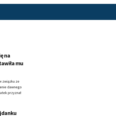
ię na
tawiła mu
 w związku ze
renie dawnego
atek przyznał
jdanku