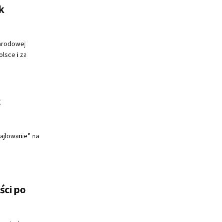
k
Narodowej
lsce i za
ż
ajlowanie” na
ci po