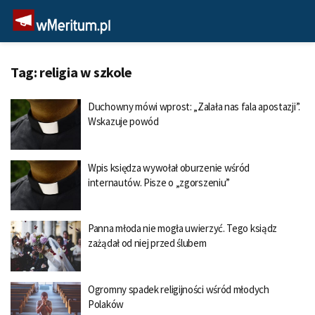
Tag:
religia w szkole
Duchowny mówi wprost: „Zalała nas fala apostazji”.
Wskazuje powód
Wpis księdza wywołał oburzenie wśród
internautów. Pisze o „zgorszeniu”
Panna młoda nie mogła uwierzyć. Tego ksiądz
zażądał od niej przed ślubem
Ogromny spadek religijności wśród młodych
Polaków