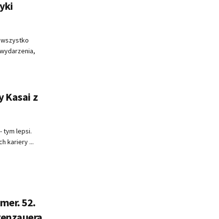
yki
 A wszystko
 wydarzenia,
y Kasai z
- tym lepsi.
h kariery ...
mer. 52.
renzauera,