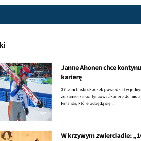
ki
Janne Ahonen chce kontyn
karierę
37-letni fiński skoczek powiedział w jed
że zamierza kontynuować karierę do mist
Finlandii, które odbędą się ...
W krzywym zwierciadle: „10