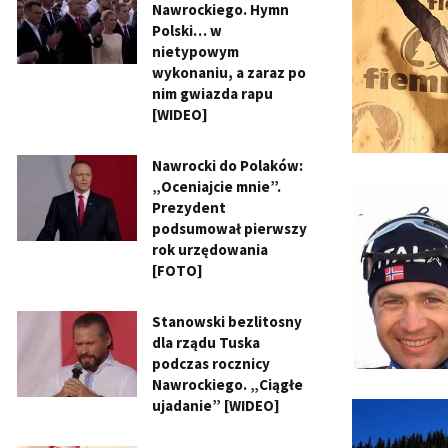
Nawrockiego. Hymn
Polski… w
nietypowym
wykonaniu, a zaraz po
nim gwiazda rapu
[WIDEO]
Nawrocki do Polaków:
„Oceniajcie mnie”.
Prezydent
podsumował pierwszy
rok urzędowania
[FOTO]
Stanowski bezlitosny
dla rządu Tuska
podczas rocznicy
Nawrockiego. „Ciągłe
ujadanie” [WIDEO]