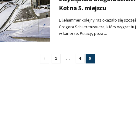
Kot na 5. miejscu
Lillehammer kolejny raz okazało się szczęś
Gregora Schlierenzauera, który wygrał tu j
w karierze. Polacy, poza ...
1
…
4
5