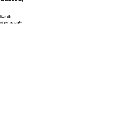
liwe dla
uż po raz piąty