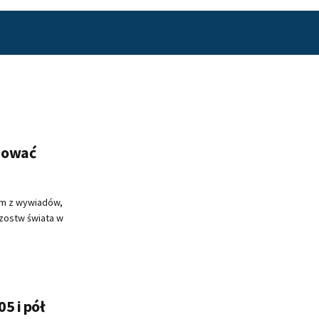
uować
nym z wywiadów,
rzostw świata w
5 i pół