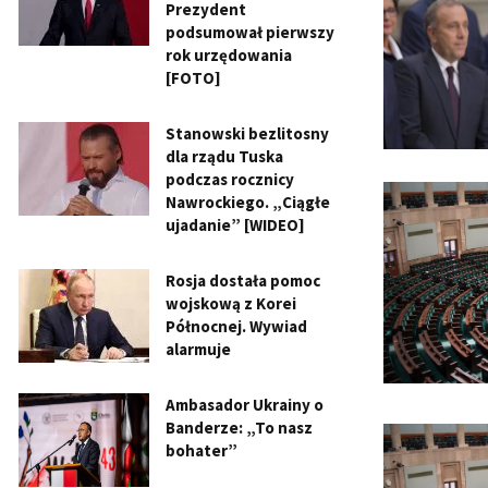
Prezydent
podsumował pierwszy
rok urzędowania
[FOTO]
Stanowski bezlitosny
dla rządu Tuska
podczas rocznicy
Nawrockiego. „Ciągłe
ujadanie” [WIDEO]
Rosja dostała pomoc
wojskową z Korei
Północnej. Wywiad
alarmuje
Ambasador Ukrainy o
Banderze: „To nasz
bohater”