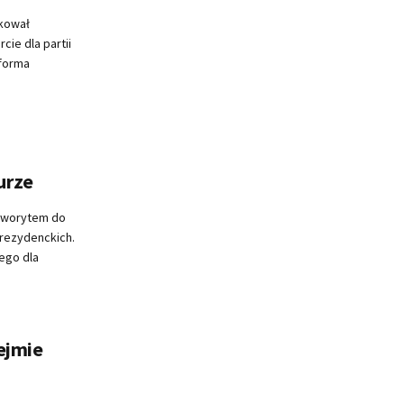
ikował
ie dla partii
tforma
urze
aworytem do
rezydenckich.
ego dla
ejmie