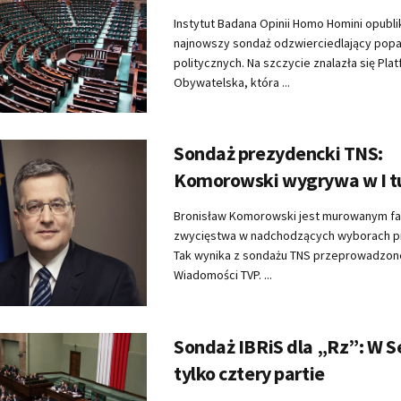
Instytut Badana Opinii Homo Homini opubl
najnowszy sondaż odzwierciedlający poparc
politycznych. Na szczycie znalazła się Pla
Obywatelska, która ...
Sondaż prezydencki TNS:
Komorowski wygrywa w I t
Bronisław Komorowski jest murowanym f
zwycięstwa w nadchodzących wyborach p
Tak wynika z sondażu TNS przeprowadzon
Wiadomości TVP. ...
Sondaż IBRiS dla „Rz”: W S
tylko cztery partie