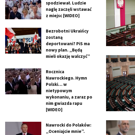
spodziewał. Ludzie
naglę zaczęli wstawać
z miejsc [WIDEO]
Bezrobotni Ukraińcy
zostaną
deportowani? PiS ma
nowy plan. „Będą
mieli okazję walczyć”
Rocznica
Nawrockiego. Hymn
Polski… w
nietypowym
wykonaniu, a zaraz po
nim gwiazda rapu
[WIDEO]
Nawrocki do Polaków:
„Oceniajcie mnie”.