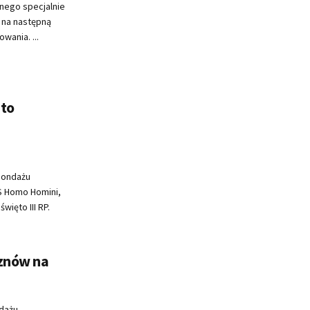
nego specjalnie
 na następną
wania. ...
 to
sondażu
S Homo Homini,
ięto III RP.
 znów na
ndażu