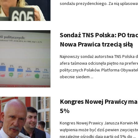
sondażu prezydenckiego. Za nią uplasowali s
Sondaż TNS Polska: PO trac
Nowa Prawica trzecią siłą
Najnowszy sondaż autorstwa TNS Polska d
afera taśmowa odcisnęła piętno na prefer
politycznych Polaków. Platforma Obywatel
obecnie siedem ...
Kongres Nowej Prawicy m
5%
Kongres Nowej Prawicy Janusza Korwin-M
wątpienia może być dziś pewien zwycięstw
niezależne ośrodki dają partii od 5% do ...