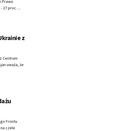
 i Prawo
27 proc. ...
krainie z
z Centrum
jan uważa, że
dażu
ego Frontu
 na czele