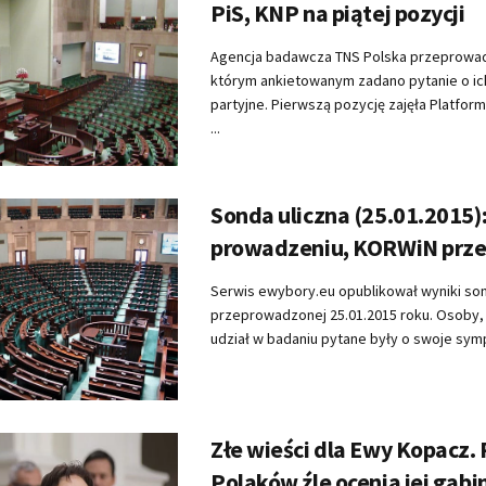
PiS, KNP na piątej pozycji
Agencja badawcza TNS Polska przeprowad
którym ankietowanym zadano pytanie o ic
partyjne. Pierwszą pozycję zajęła Platfor
...
Sonda uliczna (25.01.2015):
prowadzeniu, KORWiN prz
Serwis ewybory.eu opublikował wyniki son
przeprowadzonej 25.01.2015 roku. Osoby, 
udział w badaniu pytane były o swoje sympa
Złe wieści dla Ewy Kopacz.
Polaków źle ocenia jej gabi