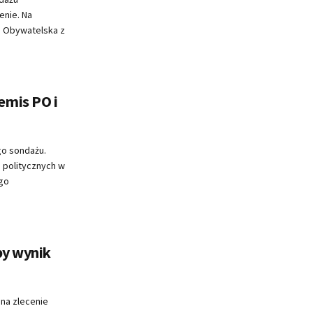
enie. Na
a Obywatelska z
emis PO i
go sondażu.
i politycznych w
go
by wynik
na zlecenie