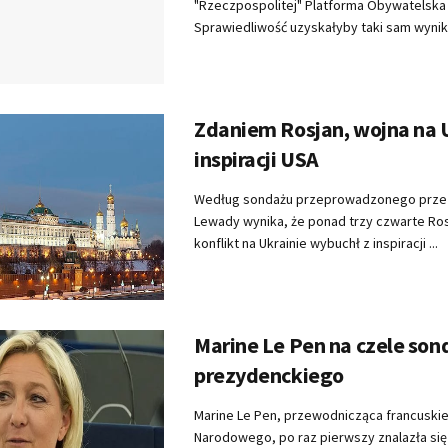
"Rzeczpospolitej" Platforma Obywatelska
Sprawiedliwość uzyskałyby taki sam wynik - 
Zdaniem Rosjan, wojna na U
inspiracji USA
Według sondażu przeprowadzonego prze
Lewady wynika, że ponad trzy czwarte Ros
konflikt na Ukrainie wybuchł z inspiracji ...
Marine Le Pen na czele son
prezydenckiego
Marine Le Pen, przewodnicząca francuski
Narodowego, po raz pierwszy znalazła się