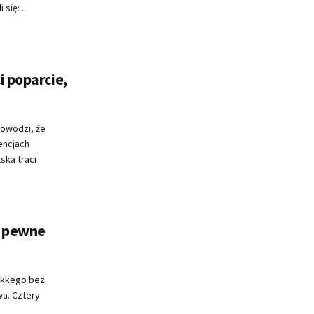
ię: ...
i poparcie,
owodzi, że
encjach
ska traci
a pewne
ikkego bez
a. Cztery