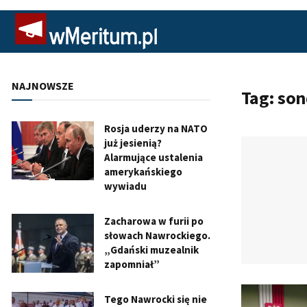
NAJNOWSZE
Tag:
son
Rosja uderzy na NATO
już jesienią?
Alarmujące ustalenia
amerykańskiego
wywiadu
Zacharowa w furii po
słowach Nawrockiego.
„Gdański muzealnik
zapomniał”
Tego Nawrocki się nie