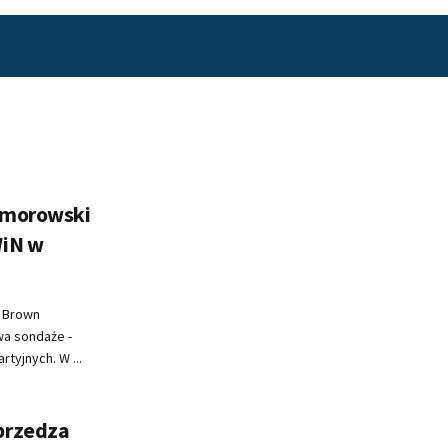
omorowski
WiN w
d Brown
wa sondaże -
tyjnych. W ...
przedza