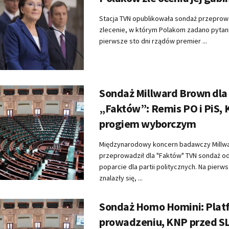
Stacja TVN opublikowała sondaż przeprow
zlecenie, w którym Polakom zadano pytani
pierwsze sto dni rządów premier ...
Sondaż Millward Brown dla
„Faktów”: Remis PO i PiS,
progiem wyborczym
Międzynarodowy koncern badawczy Millw
przeprowadził dla "Faktów" TVN sondaż od
poparcie dla partii politycznych. Na pier
znalazły się, ...
Sondaż Homo Homini: Plat
prowadzeniu, KNP przed S