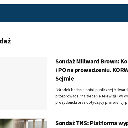
daż
Sondaż Millward Brown: K
i PO na prowadzeniu. KOR
Sejmie
Ośrodek badania opinii publicznej Millwar
przeprowadził na zlecenie telewizji TVN d
prezydencki oraz dotyczący preferencji par
Sondaż TNS: Platforma wy