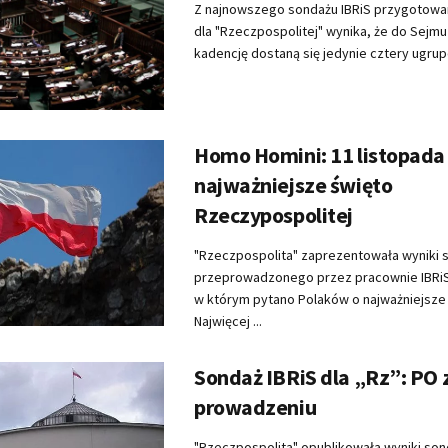
Z najnowszego sondażu IBRiS przygotowa
dla "Rzeczpospolitej" wynika, że do Sejmu
kadencję dostaną się jedynie cztery ugrupo
Homo Homini: 11 listopada
najważniejsze święto
Rzeczypospolitej
"Rzeczpospolita" zaprezentowała wyniki 
przeprowadzonego przez pracownie IBRi
w którym pytano Polaków o najważniejsze św
Najwięcej ...
Sondaż IBRiS dla „Rz”: PO
prowadzeniu
"Rzeczpospolita" opublikowała wyniki so