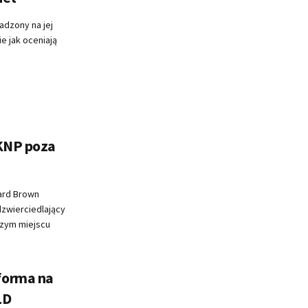
adzony na jej
e jak oceniają
 KNP poza
ard Brown
zwierciedlający
wszym miejscu
forma na
LD