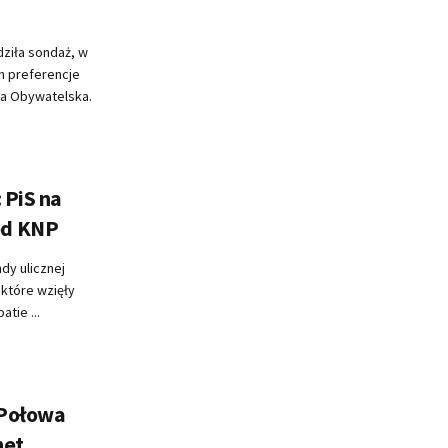
ziła sondaż, w
h preferencje
ma Obywatelska.
 PiS na
ed KNP
dy ulicznej
które wzięły
tie ...
 Połowa
net