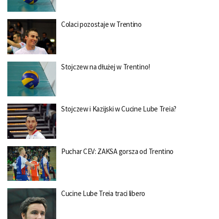
Colaci pozostaje w Trentino
Stojczew na dłużej w Trentino!
Stojczew i Kazijski w Cucine Lube Treia?
Puchar CEV: ZAKSA gorsza od Trentino
Cucine Lube Treia traci libero