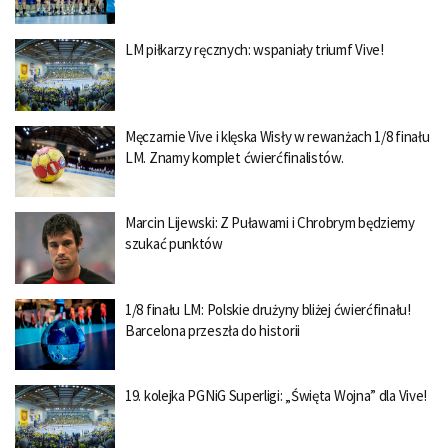
LM piłkarzy ręcznych: wspaniały triumf Vive!
Męczarnie Vive i klęska Wisły w rewanżach 1/8 finału
LM. Znamy komplet ćwierćfinalistów.
Marcin Lijewski: Z Puławami i Chrobrym będziemy
szukać punktów
1/8 finału LM: Polskie drużyny bliżej ćwierćfinału!
Barcelona przeszła do historii
19. kolejka PGNiG Superligi: „Święta Wojna” dla Vive!