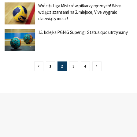
Wróciła Liga Mistrzów piłkarzy ręcznych! Wisła
wciąż z szansami na 2. miejsce, Vive wygrało
dziewiąty mecz!
15. kolejka PGNiG Superligi: Status quo utrzymany
1
2
3
4