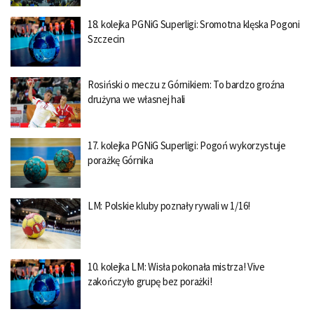
18. kolejka PGNiG Superligi: Sromotna klęska Pogoni
Szczecin
Rosiński o meczu z Górnikiem: To bardzo groźna
drużyna we własnej hali
17. kolejka PGNiG Superligi: Pogoń wykorzystuje
porażkę Górnika
LM: Polskie kluby poznały rywali w 1/16!
10. kolejka LM: Wisła pokonała mistrza! Vive
zakończyło grupę bez porażki!