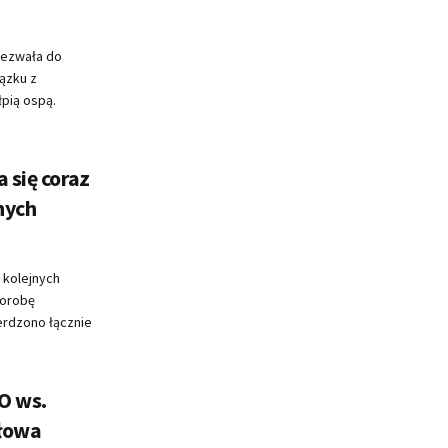
Wezwała do
iązku z
łpią ospą.
 się coraz
nych
 kolejnych
horobę
erdzono łącznie
O ws.
słowa