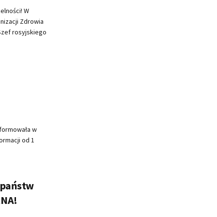
elności! W
nizacji Zdrowia
ef rosyjskiego
nformowała w
ormacji od 1
 państw
RNA!