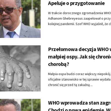
Apeluje o przygotowanie
W trakcie dorocznego zgromadzenia WHO
Adhanom Ghebreyesus zaapelował o przy
kolejnej pandemii. Szef WHO wyjaśnił, że ch
Przełomowa decyzja WHO 
małpiej ospy. Jak się chroni
chorobą?
Małpia ospa budzi coraz większy niepokój.
oficjalne stanowisko w tej sprawie wydał
chronić się przed tą zakaźną ...
WHO wprowadza stan zagr
Chodzi o nową epidemię. W