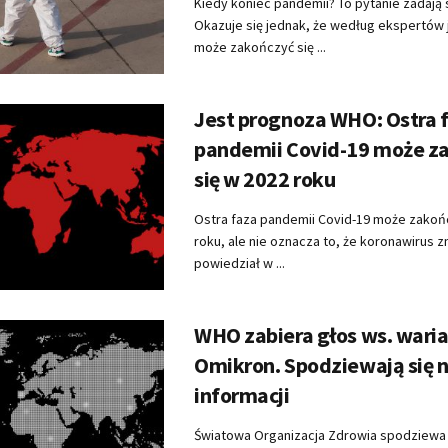
Kiedy koniec pandemii? To pytanie zadają
Okazuje się jednak, że według ekspertów j
może zakończyć się ...
Jest prognoza WHO: Ostra 
pandemii Covid-19 może z
się w 2022 roku
Ostra faza pandemii Covid-19 może zakoń
roku, ale nie oznacza to, że koronawirus zn
powiedział w ...
WHO zabiera głos ws. wari
Omikron. Spodziewają się 
informacji
Światowa Organizacja Zdrowia spodziewa s