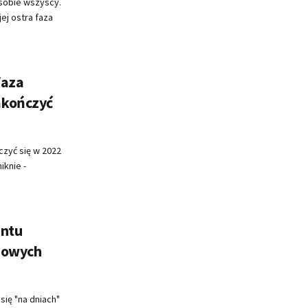
 sobie wszyscy.
ej ostra faza
faza
akończyć
czyć się w 2022
iknie -
antu
nowych
ię "na dniach"