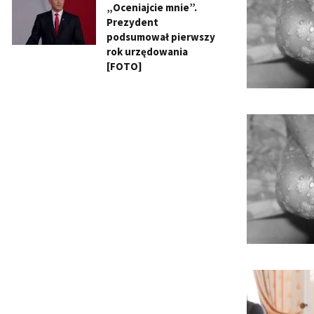
„Oceniajcie mnie”.
Prezydent
podsumował pierwszy
rok urzędowania
[FOTO]