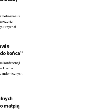
 Ghebreyesus
agrożenia
. Przyznał
awie
 do końca”
a konferencji
w krajów o
 pandemicznych.
ilnych
 o małpią