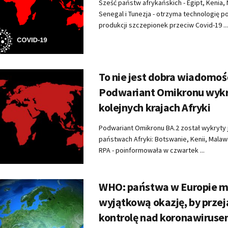
Sześć państw afrykańskich - Egipt, Kenia, 
Senegal i Tunezja - otrzyma technologię p
produkcji szczepionek przeciw Covid-19 ...
To nie jest dobra wiadomoś
Podwariant Omikronu wykr
kolejnych krajach Afryki
Podwariant Omikronu BA.2 został wykryty j
państwach Afryki: Botswanie, Kenii, Malawi
RPA - poinformowała w czwartek ...
WHO: państwa w Europie m
wyjątkową okazję, by przej
kontrolę nad koronawirus