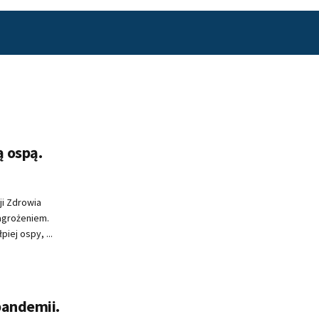
 ospą.
ji Zdrowia
agrożeniem.
iej ospy, ...
pandemii.