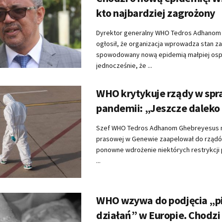
kto najbardziej zagrożony
Dyrektor generalny WHO Tedros Adhanom
ogłosił, że organizacja wprowadza stan z
spowodowany nową epidemią małpiej ospy
jednocześnie, że ...
WHO krytykuje rządy w spr
pandemii: „Jeszcze daleko
Szef WHO Tedros Adhanom Ghebreyesus n
prasowej w Genewie zaapelował do rządó
ponowne wdrożenie niektórych restrykcji
...
WHO wzywa do podjęcia „p
działań” w Europie. Chodzi