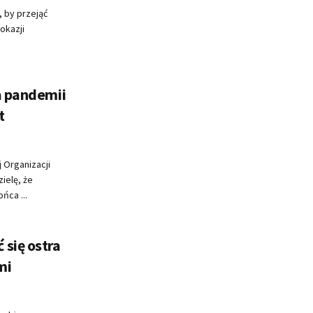
 by przejąć
okazji
a pandemii
t
 Organizacji
ielę, że
ńca ...
się ostra
mi