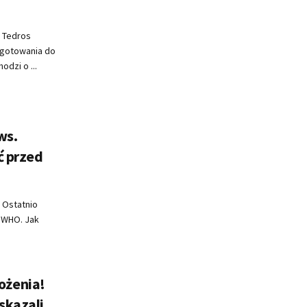
 Tedros
gotowania do
odzi o ...
ws.
ć przed
 Ostatnio
a WHO. Jak
ożenia!
skazali,