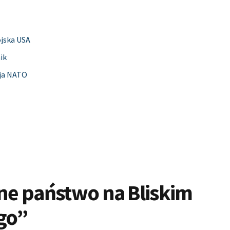
ojska USA
ik
cja NATO
jne państwo na Bliskim
go”