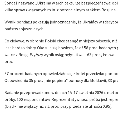
Sondaż nazwano „Ukraina w architekturze bezpieczeństwa: opin
kilka spraw związanych m.in. z potencjalnym atakiem Rosji na i
Wyniki sondażu pokazują jednoznacznie, że Ukraińcy w zdecyd
państw sojuszniczych.
Co ciekawe, w obronie Polski chce stanąć mniejszy odsetek, ni
jest bardzo dobry. Okazuje się bowiem, że aż 58 proc. badanych
walce z Rosją. Wyższy wynik osiągnęły: Litwa – 63 proc., Łotwa – 6
proc.
37 procent badanych opowiedziało się z kolei przeciwko pomocy 
Odpowiednio 35 proc. „nie popiera” pomocy dla Mołdawii, 33 proc
Badanie przeprowadzono w dniach 15-17 kwietnia 2026 r. meto
próby: 100 respondentów. Reprezentatywność: próba jest repre
(błąd – nie większy niż 3,1 proc. przy przedziale ufności 0,95).