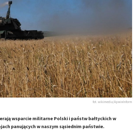
fot. wikimedia/АрміяInform
rają wsparcie militarne Polski i państw bałtyckich w
rojach panujących w naszym sąsiednim państwie.