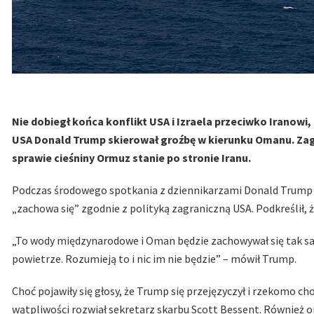
Nie dobiegł końca konflikt USA i Izraela przeciwko Iranowi,
USA Donald Trump skierował groźbę w kierunku Omanu. Zag
sprawie cieśniny Ormuz stanie po stronie Iranu.
Podczas środowego spotkania z dziennikarzami Donald Trump zag
„zachowa się” zgodnie z polityką zagraniczną USA. Podkreślił,
„To wody międzynarodowe i Oman będzie zachowywał się tak sam
powietrze. Rozumieją to i nic im nie będzie” – mówił Trump.
Choć pojawiły się głosy, że Trump się przejęzyczył i rzekomo c
wątpliwości rozwiał sekretarz skarbu Scott Bessent. Również o