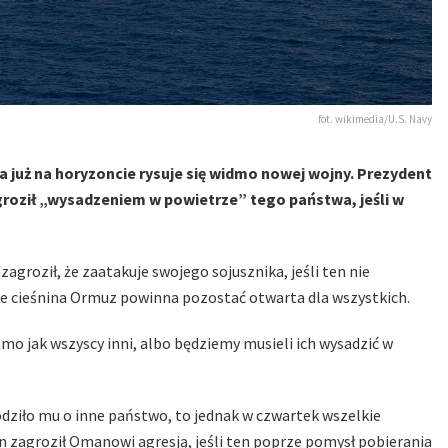
fot. wikimedia/U.S. Navy
 a już na horyzoncie rysuje się widmo nowej wojny. Prezydent
roził „wysadzeniem w powietrze” tego państwa, jeśli w
roził, że zaatakuje swojego sojusznika, jeśli ten nie
 że cieśnina Ormuz powinna pozostać otwarta dla wszystkich.
o jak wszyscy inni, albo będziemy musieli ich wysadzić w
hodziło mu o inne państwo, to jednak w czwartek wszelkie
n zagroził Omanowi agresją, jeśli ten poprze pomysł pobierania