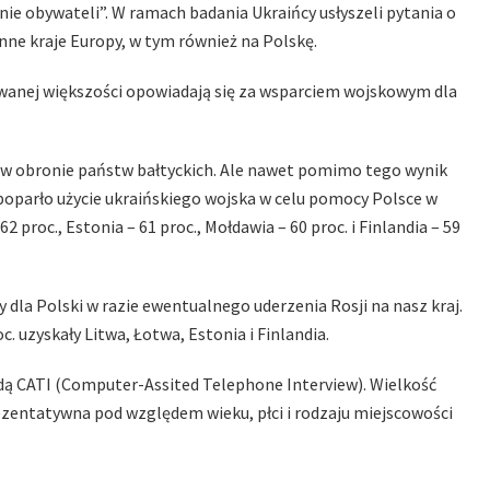
ie obywateli”. W ramach badania Ukraińcy usłyszeli pytania o
nne kraje Europy, w tym również na Polskę.
owanej większości opowiadają się za wsparciem wojskowym dla
ż w obronie państw bałtyckich. Ale nawet pomimo tego wynik
 poparło użycie ukraińskiego wojska w celu pomocy Polsce w
2 proc., Estonia – 61 proc., Mołdawia – 60 proc. i Finlandia – 59
dla Polski w razie ewentualnego uderzenia Rosji na nasz kraj.
. uzyskały Litwa, Łotwa, Estonia i Finlandia.
dą CATI (Computer-Assited Telephone Interview). Wielkość
zentatywna pod względem wieku, płci i rodzaju miejscowości