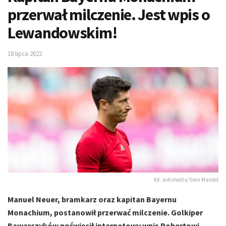
przerwał milczenie. Jest wpis o
Lewandowskim!
18 lipca 2022
fot. wikimedia/Sven Mandel
Manuel Neuer, bramkarz oraz kapitan Bayernu
Monachium, postanowił przerwać milczenie. Golkiper
Bawarczyków poświęcił internetowy wpis Robertowi