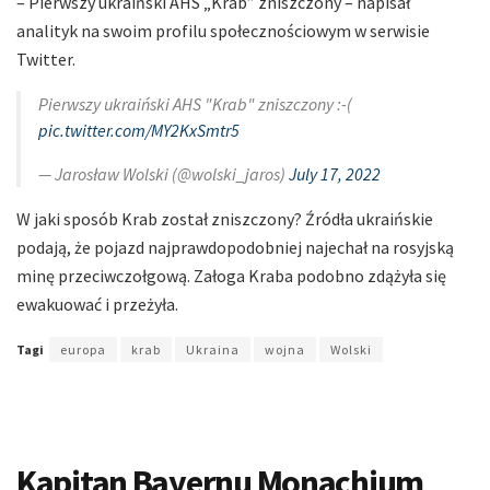
– Pierwszy ukraiński AHS „Krab” zniszczony – napisał
analityk na swoim profilu społecznościowym w serwisie
Twitter.
Pierwszy ukraiński AHS "Krab" zniszczony :-(
pic.twitter.com/MY2KxSmtr5
— Jarosław Wolski (@wolski_jaros)
July 17, 2022
W jaki sposób Krab został zniszczony? Źródła ukraińskie
podają, że pojazd najprawdopodobniej najechał na rosyjską
minę przeciwczołgową. Załoga Kraba podobno zdążyła się
ewakuować i przeżyła.
Tagi
europa
krab
Ukraina
wojna
Wolski
Kapitan Bayernu Monachium