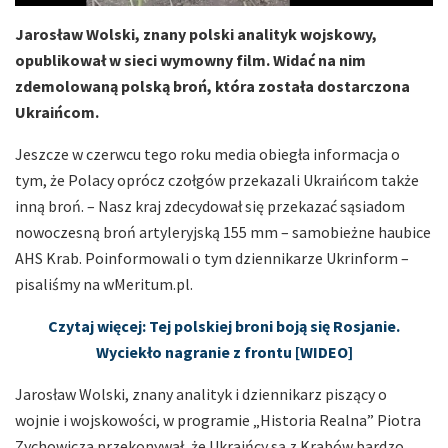
Jarosław Wolski, znany polski analityk wojskowy,
opublikował w sieci wymowny film. Widać na nim
zdemolowaną polską broń, która została dostarczona
Ukraińcom.
Jeszcze w czerwcu tego roku media obiegła informacja o
tym, że Polacy oprócz czołgów przekazali Ukraińcom także
inną broń. – Nasz kraj zdecydował się przekazać sąsiadom
nowoczesną broń artyleryjską 155 mm – samobieżne haubice
AHS Krab. Poinformowali o tym dziennikarze Ukrinform –
pisaliśmy na wMeritum.pl.
Czytaj więcej: Tej polskiej broni boją się Rosjanie.
Wyciekło nagranie z frontu [WIDEO]
Jarosław Wolski, znany analityk i dziennikarz piszący o
wojnie i wojskowości, w programie „Historia Realna” Piotra
Zychowicza przekonywał, że Ukraińcy są z Krabów bardzo