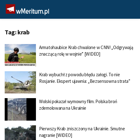
Tag:
krab
Armatohaubice Krab chwalone w CNN! „Odgrywają
znaczącą rolę w wojnie” [WIDEO]
Krab wybuchł z powodu błędu załogi. To nie
Rosjanie. Ekspert ujawnia: „Bezsensowna strata”
Wolski pokazał wymowny film. Polska broń
zdemolowana na Ukrainie
Pierwszy Krab zniszczony na Ukrainie. Smutne
nagranie [WIDEO]