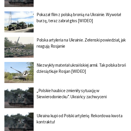
Pokazał film z polską bronią na Ukrainie. Wywołał
burzę, teraz zabrał głos [WIDEO]
Polska artyleria na Ukrainie. Zełenski powiedział, jak
reagują Rosjanie
Niezwykły materiał ukraińskiej armii. Tak polska broń
dziesiątkuje Rosjan [WIDEO]
„Polskie haubice zmieniły sytuację w
Siewierodoniecku”. Ukraińcy zachwyceni
Ukraina kupi od Polski artylerię. Rekordowa kwota
kontraktu!