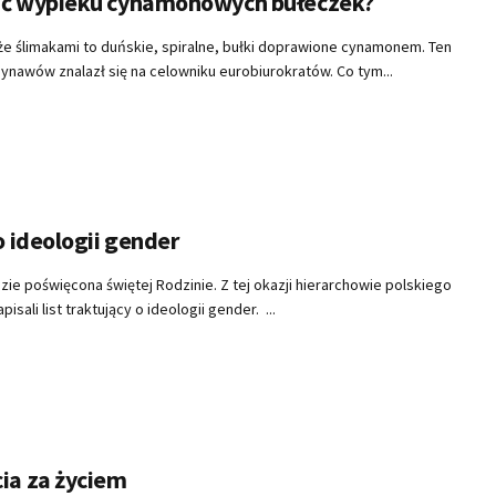
ać wypieku cynamonowych bułeczek?
e ślimakami to duńskie, spiralne, bułki doprawione cynamonem. Ten
ynawów znalazł się na celowniku eurobiurokratów. Co tym...
o ideologii gender
dzie poświęcona świętej Rodzinie. Z tej okazji hierarchowie polskiego
isali list traktujący o ideologii gender. ...
ia za życiem