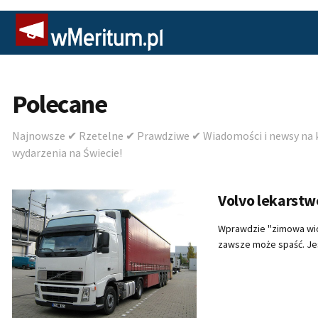
Polecane
Najnowsze ✔ Rzetelne ✔ Prawdziwe ✔ Wiadomości i newsy na ka
wydarzenia na Świecie!
Volvo lekarst
Wprawdzie ''zimowa wios
zawsze może spaść. Jest