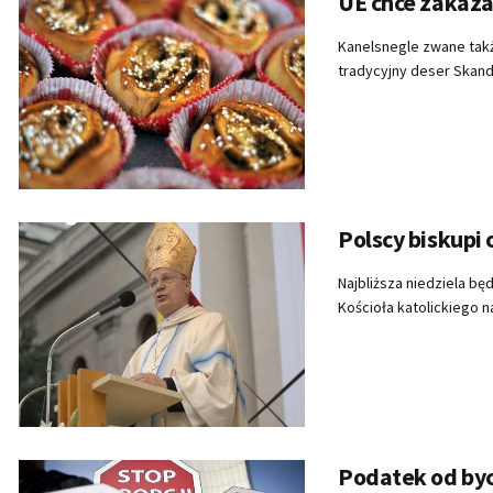
UE chce zakaz
Kanelsnegle zwane takż
tradycyjny deser Skand
Polscy biskupi 
Najbliższa niedziela bę
Kościoła katolickiego nap
Podatek od byc