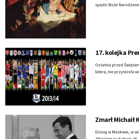
spędzi Boże Narodzenie
17. kolejka Pr
Ostatnia przed Świętam
lidera, nie przyniosła 
Zmarł Michaił 
Dzisiaj w Moskwie, w wi
Ałtajskim na Syberii. W..