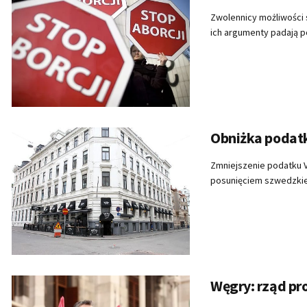
Zwolennicy możliwości s
ich argumenty padają p
Obniżka podat
Zmniejszenie podatku 
posunięciem szwedzkiego
Węgry: rząd p