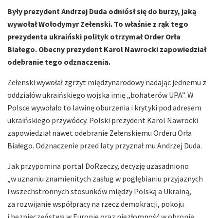
Były prezydent Andrzej Duda odniósł się do burzy, jaką
wywołał Wołodymyr Zełenski. To właśnie z rąk tego
prezydenta ukraiński polityk otrzymał Order Orła
Białego. Obecny prezydent Karol Nawrocki zapowiedział
odebranie tego odznaczenia.
Zełenski wywołał zgrzyt międzynarodowy nadając jednemu z
oddziałów ukraińskiego wojska imię „bohaterów UPA”. W
Polsce wywołało to lawinę oburzenia i krytyki pod adresem
ukraińskiego przywódcy. Polski prezydent Karol Nawrocki
zapowiedział nawet odebranie Zełenskiemu Orderu Orła
Białego. Odznaczenie przed laty przyznał mu Andrzej Duda.
Jak przypomina portal DoRzeczy, decyzję uzasadniono
„w uznaniu znamienitych zasług w pogłębianiu przyjaznych
i wszechstronnych stosunków między Polską a Ukrainą,
za rozwijanie współpracy na rzecz demokracji, pokoju
i bezpieczeństwa w Europie oraz niezłomność w obronie