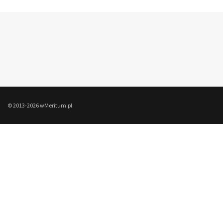
© 2013-2026 wMeritum.pl