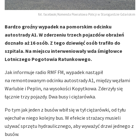
fot. facebook/Komenda Powiatowa Policji w Starogardzie Gdańskim
Bardzo groźny wypadek na pomorskim odcinku
autostrady A1. W zderzeniu trzech pojazdów obrażeń
doznało aż 16 osób. Z tego dziewięć osób trafiło do
szpitala. Na miejscu interweniowały wda śmigłowce
Lotniczego Pogotowia Ratunkowego.
Jak informuje radio RMF FM, wypadek nastąpił
na remontowanym odcinku autostrady A1, między węzłami
Warlubie i Peplin, na wysokości Kopytkowa. Zderzyły się
łącznie trzy pojazdy. Dwa busy i ciężarówka.
Po tym jak jeden z busów wbił się w tył ciężarówki, od tyłu
wjechał w niego kolejny bus. W efekcie strażacy musieli
używać sprzętu hydraulicznego, aby wyważyć drzwi jednego z
busów.