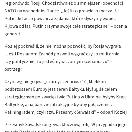
regionów do Rosji. Chodzi również o zmniejszeni obecności
NATO na wschodniej flance. „Jeśli to prawda, oznacza, że
Putin de facto powtarza żądania, które słyszymy wobec
Kijowa od lat. Putin trzyma swoje cele strategiczne” – ocenia
generał.
Koziej podkreślił, że nie można pozwolić, by Rosja wygrała.
„Jeśli Rosjanom Zachód pozwoli wygrać czy to militarnie,
czy politycznie, to jesteśmy w czarnym scenariuszu” –
ostrzegł.
Czym wg niego jest „czarny scenariusz”? „Miękkim
podbrzuszem Europy jest teren Bałtyku. Myślę, że celem
strategicznym po zwycięstwie Putina w Ukrainie byłyby Kraje
Bałtyckie, a najbardziej atrakcyjne byłoby połączenie z
Kaliningradem, czyli tzw. Przesmyk Suwalski” – odparł Koziej.
Przesmyk Suwalski odgrywa kluczową rolę. W przypadku jego
zajęcia Rosjanie zyskaliby lądowy korytarz pomiędzy