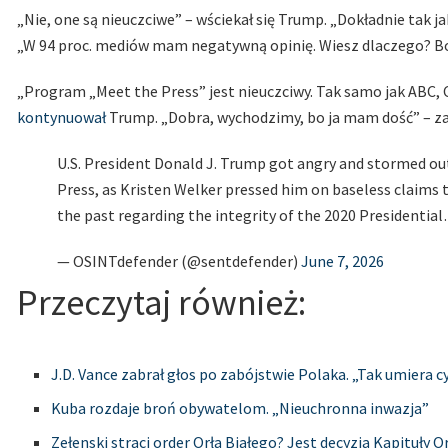
„Nie, one są nieuczciwe” – wściekał się Trump. „Dokładnie tak jak
„W 94 proc. mediów mam negatywną opinię. Wiesz dlaczego? Bo n
„Program „Meet the Press” jest nieuczciwy. Tak samo jak ABC, C
kontynuował
Trump. „Dobra, wychodzimy, bo ja mam dość” – zak
U.S. President Donald J. Trump got angry and stormed ou
Press, as Kristen Welker pressed him on baseless claims t
the past regarding the integrity of the 2020 Presidenti
— OSINTdefender (@sentdefender)
June 7, 2026
Przeczytaj również:
J.D. Vance zabrał głos po zabójstwie Polaka. „Tak umiera c
Kuba rozdaje broń obywatelom. „Nieuchronna inwazja”
Zełenski straci order Orła Białego? Jest decyzja Kapituły O