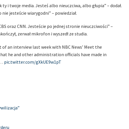
 ty i twoje media. Jesteś albo nieuczciwa, albo głupia” – dodał.
ie jesteście wiarygodni” – powiedział.
BS oraz CNN. Jesteście po jednej stronie nieuczciwości” –
ończył, zerwał mikrofon i wyszedł ze studia.
t of an interview last week with NBC News’ Meet the
hat he and other administration officials have made in
al…
pic.twitter.com/gXkUE9w1pT
ywilizacja”
rderu