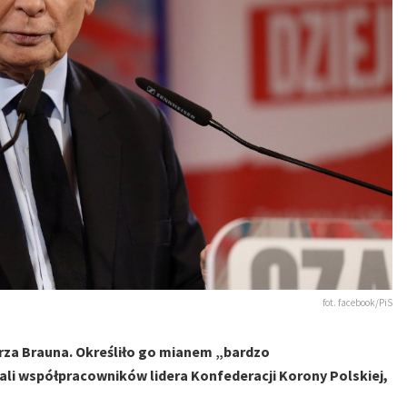
fot. facebook/PiS
za Brauna. Określiło go mianem „bardzo
nali współpracowników lidera Konfederacji Korony Polskiej,