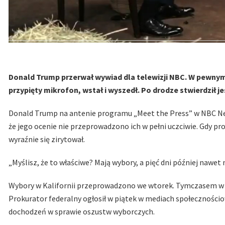
Donald Trump przerwał wywiad dla telewizji NBC. W pewny
przypięty mikrofon, wstał i wyszedł. Po drodze stwierdził j
Donald Trump na antenie programu „Meet the Press” w NBC New
że jego ocenie nie przeprowadzono ich w pełni uczciwie. Gdy p
wyraźnie się zirytował.
„Myślisz, że to właściwe? Mają wybory, a pięć dni później nawet
Wybory w Kalifornii przeprowadzono we wtorek. Tymczasem w m
Prokurator federalny ogłosił w piątek w mediach społecznościo
dochodzeń w sprawie oszustw wyborczych.