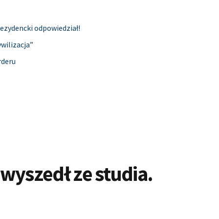
rezydencki odpowiedział!
ywilizacja”
rderu
wyszedł ze studia.