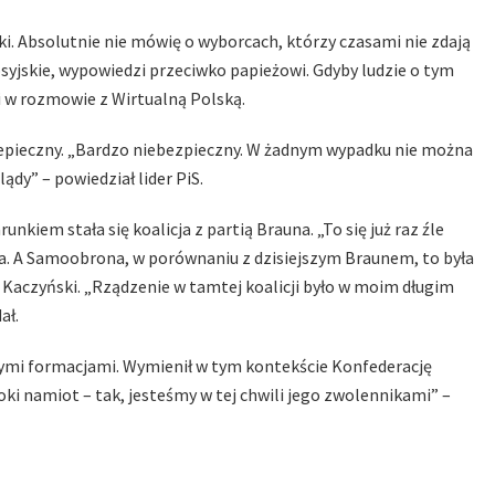
i. Absolutnie nie mówię o wyborcach, którzy czasami nie zdają
osyjskie, wypowiedzi przeciwko papieżowi. Gdyby ludzie o tym
ki w rozmowie z Wirtualną Polską.
ebzepieczny. „Bardzo niebezpieczny. W żadnym wypadku nie można
ądy” – powiedział lider PiS.
nkiem stała się koalicja z partią Brauna. „To się już raz źle
a. A Samoobrona, w porównaniu z dzisiejszym Braunem, to była
i Kaczyński. „Rządzenie w tamtej koalicji było w moim długim
ał.
wymi formacjami. Wymienił w tym kontekście Konfederację
ki namiot – tak, jesteśmy w tej chwili jego zwolennikami” –