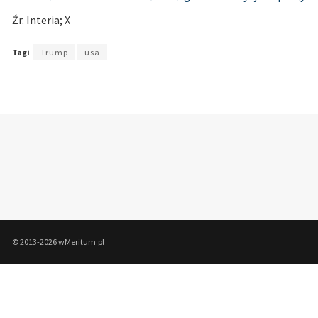
Źr. Interia; X
Tagi
Trump
usa
© 2013-2026 wMeritum.pl