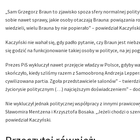
„Sam Grzegorz Braun to zjawisko spoza sfery normalnej polityk
sobie nawet sprawy, jakie osoby otaczają Brauna: powiązania r
wiedzieli, wielu Brauna by nie popierało” – powiedział Kaczyńs
Kaczyński nie wahał się, gdy padło pytanie, czy Braun jest ni
się godzić na funkcjonowanie takiej osoby w polityce, na jej pogl
Prezes PiS wykluczył nawet przejęcie władzy w Polsce, gdyby waru
skończyło, kiedy szliśmy razem z Samoobroną Andrzeja Lepper
cywilizowana partia. Zgoła przedstawiciele salonów” – twierdz
życiorysie politycznym (…) najcięższym doświadczeniem” – dod
Nie wykluczył jednak politycznej współpracy z innymi prawico
Sławomira Mentzena i Krzysztofa Bosaka. „Jeżeli chodzi o szero
powiedział Kaczyński.