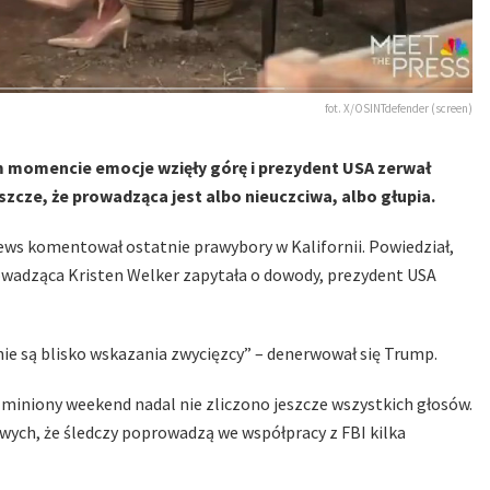
fot. X/OSINTdefender (screen)
m momencie emocje wzięły górę i prezydent USA zerwał
eszcze, że prowadząca jest albo nieuczciwa, albo głupia.
s komentował ostatnie prawybory w Kalifornii. Powiedział,
rowadząca Kristen Welker zapytała o dowody, prezydent USA
 nie są blisko wskazania zwycięzcy” – denerwował się Trump.
iniony weekend nadal nie zliczono jeszcze wszystkich głosów.
wych, że śledczy poprowadzą we współpracy z FBI kilka