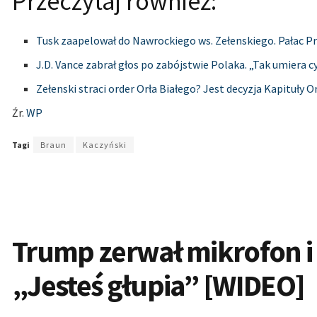
Przeczytaj również:
Tusk zaapelował do Nawrockiego ws. Zełenskiego. Pałac P
J.D. Vance zabrał głos po zabójstwie Polaka. „Tak umiera c
Zełenski straci order Orła Białego? Jest decyzja Kapituły O
Źr.
WP
Tagi
Braun
Kaczyński
Trump zerwał mikrofon i 
„Jesteś głupia” [WIDEO]