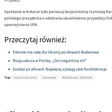
Przydacz.
Spotkanie w Ankarze było pierwszą bezpośrednią rozmową Karo
polskiego prezydenta o odebraniu ukraińskiemu przywódcy Ord
upamiętniania UPA.
Przeczytaj również:
Sikorski ma radę dla Ukrainy po słowach Budanowa
Rosja uderza w Polskę. „Ostrzegaliśmy ich”
Sondaż po aferach. Najwięcej zyskują obie Konfederacje
Tagi
karol nawrocki
rozmowa
Wołodymyr Zełenski