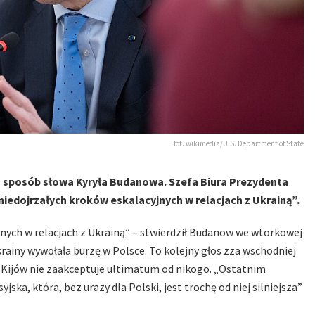
fot. wikimedia/U.S. Department of State
 sposób słowa Kyryła Budanowa. Szefa Biura Prezydenta
 niedojrzałych kroków eskalacyjnych w relacjach z Ukrainą”.
jnych w relacjach z Ukrainą” – stwierdził Budanow we wtorkowej
ainy wywołała burzę w Polsce. To kolejny głos zza wschodniej
e Kijów nie zaakceptuje ultimatum od nikogo. „Ostatnim
ka, która, bez urazy dla Polski, jest trochę od niej silniejsza”