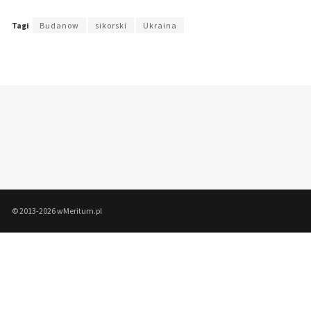
Tagi
Budanow
sikorski
Ukraina
© 2013-2026 wMeritum.pl