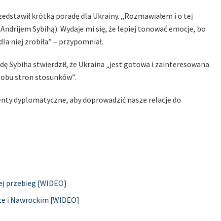
zedstawił krótką poradę dla Ukrainy. „Rozmawiałem i o tej
ndrijem Sybihą). Wydaje mi się, że lepiej tonować emocje, bo
la niej zrobiła” – przypomniał.
ę Sybiha stwierdził, że Ukraina „jest gotowa i zainteresowana
 obu stron stosunków”.
enty dyplomatyczne, aby doprowadzić nasze relacje do
jej przebieg [WIDEO]
ce i Nawrockim [WIDEO]