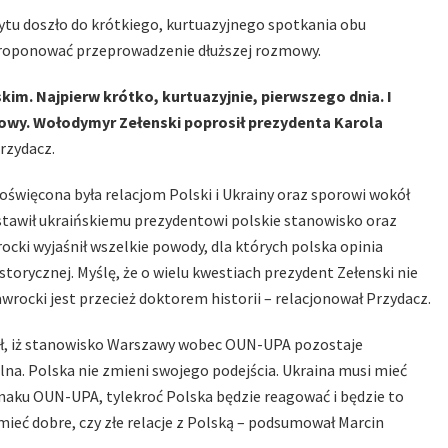
ytu doszło do krótkiego, kurtuazyjnego spotkania obu
proponować przeprowadzenie dłuższej rozmowy.
im. Najpierw krótko, kurtuazyjnie, pierwszego dnia. I
owy. Wołodymyr Zełenski poprosił prezydenta Karola
rzydacz.
święcona była relacjom Polski i Ukrainy oraz sporowi wokół
stawił ukraińskiemu prezydentowi polskie stanowisko oraz
ocki wyjaśnił wszelkie powody, dla których polska opinia
storycznej. Myślę, że o wielu kwestiach prezydent Zełenski nie
wrocki jest przecież doktorem historii – relacjonował Przydacz.
czył, iż stanowisko Warszawy wobec OUN-UPA pozostaje
na. Polska nie zmieni swojego podejścia. Ukraina musi mieć
znaku OUN-UPA, tylekroć Polska będzie reagować i będzie to
mieć dobre, czy złe relacje z Polską – podsumował Marcin