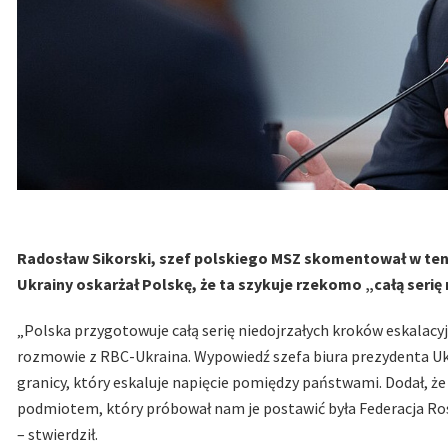
Radosław Sikorski, szef polskiego MSZ skomentował w ten
Ukrainy oskarżał Polskę, że ta szykuje rzekomo „całą serię
„Polska przygotowuje całą serię niedojrzałych kroków eskalacy
rozmowie z RBC-Ukraina. Wypowiedź szefa biura prezydenta Ukr
granicy, który eskaluje napięcie pomiędzy państwami. Dodał, ż
podmiotem, który próbował nam je postawić była Federacja Rosyjs
– stwierdził.