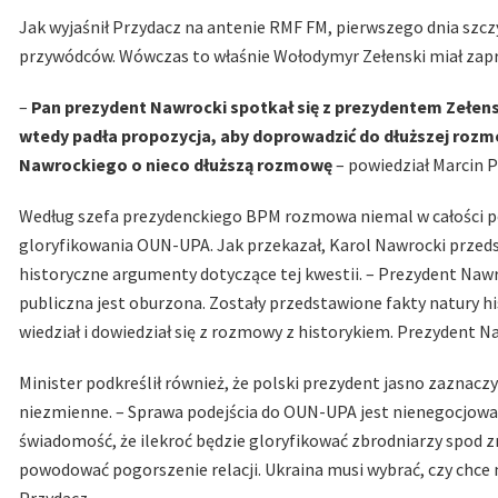
Jak wyjaśnił Przydacz na antenie RMF FM, pierwszego dnia szcz
przywódców. Wówczas to właśnie Wołodymyr Zełenski miał za
–
Pan prezydent Nawrocki spotkał się z prezydentem Zełensk
wtedy padła propozycja, aby doprowadzić do dłuższej rozm
Nawrockiego o nieco dłuższą rozmowę
– powiedział Marcin P
Według szefa prezydenckiego BPM rozmowa niemal w całości po
gloryfikowania OUN-UPA. Jak przekazał, Karol Nawrocki przed
historyczne argumenty dotyczące tej kwestii. – Prezydent Nawr
publiczna jest oburzona. Zostały przedstawione fakty natury hi
wiedział i dowiedział się z rozmowy z historykiem. Prezydent Na
Minister podkreślił również, że polski prezydent jasno zazna
niezmienne. – Sprawa podejścia do OUN-UPA jest nienegocjowal
świadomość, że ilekroć będzie gloryfikować zbrodniarzy spod 
powodować pogorszenie relacji. Ukraina musi wybrać, czy chce 