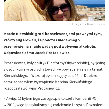
Fot. X.com/screen Daria Brzezicka
Marcin Kierwiński grozi konsekwencjami prawnymi tym,
którzy sugerowali, że podczas niedawnego
przemówienia znajdował się pod wpływem alkoholu.
Odpowiedział mu Jacek Protasiewicz.
Protasiewicz, były polityk Platformy Obywatelskiej, był jedną
z osób, które w ostrych słowach wypowiedziały się na temat
Kierwińskiego. – Wczoraj byłem zajęty do późna. Dopiero
teraz zobaczyłem wystąpienie Marcina Kierwińskiego –
rozpoczął swój wpis Protasiewicz.
– A więc: 1) byłem jego zastępcą, jako szefa kampanii PO
w 2011, więc spotykaliśmy się codziennie i często. Poznalem