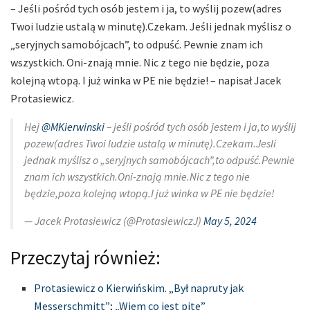
– Jeśli pośród tych osób jestem i ja, to wyślij pozew(adres
Twoi ludzie ustalą w minutę).Czekam. Jeśli jednak myślisz o
„seryjnych samobójcach”, to odpuść. Pewnie znam ich
wszystkich. Oni-znają mnie. Nic z tego nie będzie, poza
kolejną wtopą. I już winka w PE nie będzie! – napisał Jacek
Protasiewicz.
Hej
@MKierwinski
– jeśli pośród tych osób jestem i ja,to wyślij
pozew(adres Twoi ludzie ustalą w minutę).Czekam.Jesli
jednak myślisz o „seryjnych samobójcach”,to odpuść.Pewnie
znam ich wszystkich.Oni-znają mnie.Nic z tego nie
będzie,poza kolejną wtopą.I już winka w PE nie będzie!
— Jacek Protasiewicz (@ProtasiewiczJ)
May 5, 2024
Przeczytaj również:
Protasiewicz o Kierwińskim. „Był napruty jak
Messerschmitt”; „Wiem co jest pite”