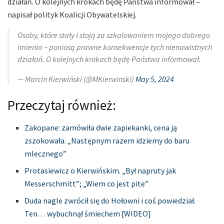
działań. O kolejnych krokach będę Państwa informował –
napisał polityk Koalicji Obywatelskiej.
Osoby, które stały i stoją za szkalowaniem mojego dobrego
imienia – poniosą prawne konsekwencje tych nienawistnych
działań. O kolejnych krokach będę Państwa informował.
— Marcin Kierwiński (@MKierwinski)
May 5, 2024
Przeczytaj również:
Zakopane: zamówiła dwie zapiekanki, cena ją
zszokowała. „Następnym razem idziemy do baru
mlecznego”
Protasiewicz o Kierwińskim. „Był napruty jak
Messerschmitt”; „Wiem co jest pite”
Duda nagle zwrócił się do Hołowni i coś powiedział.
Ten… wybuchnął śmiechem [WIDEO]