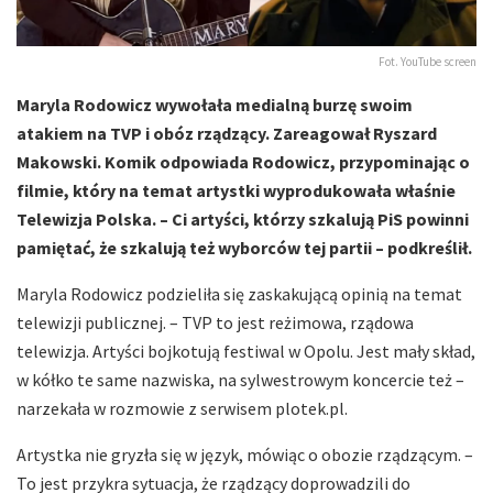
Fot. YouTube screen
Maryla Rodowicz wywołała medialną burzę swoim
atakiem na TVP i obóz rządzący. Zareagował Ryszard
Makowski. Komik odpowiada Rodowicz, przypominając o
filmie, który na temat artystki wyprodukowała właśnie
Telewizja Polska. – Ci artyści, którzy szkalują PiS powinni
pamiętać, że szkalują też wyborców tej partii – podkreślił.
Maryla Rodowicz podzieliła się zaskakującą opinią na temat
telewizji publicznej. – TVP to jest reżimowa, rządowa
telewizja. Artyści bojkotują festiwal w Opolu. Jest mały skład,
w kółko te same nazwiska, na sylwestrowym koncercie też –
narzekała w rozmowie z serwisem plotek.pl.
Artystka nie gryzła się w język, mówiąc o obozie rządzącym. –
To jest przykra sytuacja, że rządzący doprowadzili do