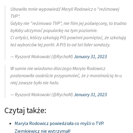
Ubawiła mnie wypowiedź Maryli Rodowicz o "reżimowej
TVP".
Gdyby nie "reżimowa TVP", nie film jej poświęcony, to trudno
byłoby utrzymać popularkę na tym poziomie.
Ci artyści, którzy szkalują PiS powinni pamiętać, że szkalują
też wyborców tej partii. A PiS to od lat lider sondaży.
— Ryszard Makowski (@RychoM)
January 31, 2023
W sumie nie wiadomo dlaczego Maryla Rodowicz
postanowiła osobiście przypomnieć, że z moralnością to u
niej zawsze było nie halo.
— Ryszard Makowski (@RychoM)
January 31, 2023
Czytaj także:
Maryla Rodowicz powiedziała co myśli o TVP.
Ziemkiewicz nie wytrzymał!