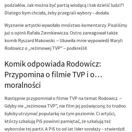
podziałów. Jak można być partią wiodącą i tak dzielić ludzi?!
Dlatego bym chciała, żeby przegrali wybory – dodała.
Wyznanie artystki wywołało mnóstwo komentarzy. Pisaliśmy
już o opinii Rafała Ziemkiewicza. Ostro zareagował także
komik Ryszard Makowski. – Ubawiła mnie wypowiedź Maryli
Rodowicz o „reżimowej TVP” – podkreślił.
Komik odpowiada Rodowicz:
Przypomina o filmie TVP i o…
moralności
Następnie przypomniał o filmie TVP na temat Rodowicz. –
Gdyby nie „reżimowa TVP”, nie film jej poświęcony, to trudno
byłoby utrzymać popularkę na tym poziomie. Ci artyści,
którzy szkalują PiS powinni pamiętać, że szkalują też
wyborców tej partii. A PiS to od lat lider sondaży – stwierdził.