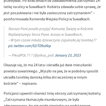
przebywać. Po kilku dniach od zawiadomienia zatrzymali 24-
latkę na ulicy w Suwałkach. Kobieta zdawała sobie sprawę, że
jest poszukiwana i nie była zaskoczona zatrzymaniem” –
poinformowała Komenda Miejska Policji w Suwałkach.
Starsza Pani poszła przyjąć Komunię Świętą w Kościele
Najświętszego Serca Pana Jezusa w Suwałkach,
– W tym czasie młoda dziewczyna zajumała jej torebkę??
pic.twitter.com/92iTD9uXkp
— PikuśPOL ?? ‏? (@pikus_pol)
January 23, 2023
Okazuje się, że ma 24 lata i okradła już dwie mieszkanki
powiatu suwalskiego. „Wyszło na jaw, że w podobny sposób
ukradła torebkę damską kilka dni wcześniej w innym
kościele” – napisano.
Policjanci ujawnili również linię obrony zatrzymanej kobiety.
„Zatrzymana tłumaczyła mundurowym, że była
zdesperowana, bo nie miała pieniędzy na podstawowe