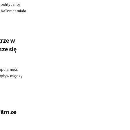
 politycznej.
 NaTemat miała
grze w
ze się
opularność.
wpływ między
ilm ze