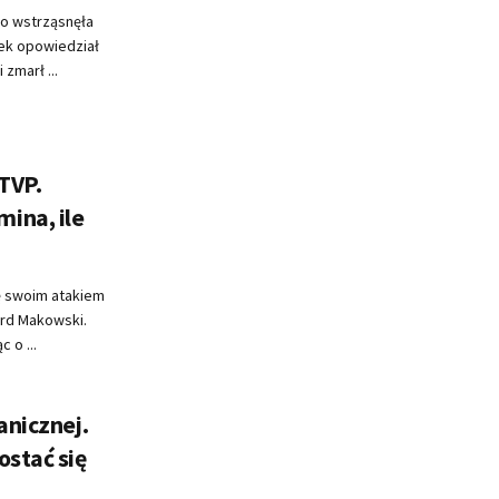
go wstrząsnęła
tek opowiedział
zmarł ...
TVP.
ina, ile
ę swoim atakiem
ard Makowski.
 o ...
anicznej.
ostać się