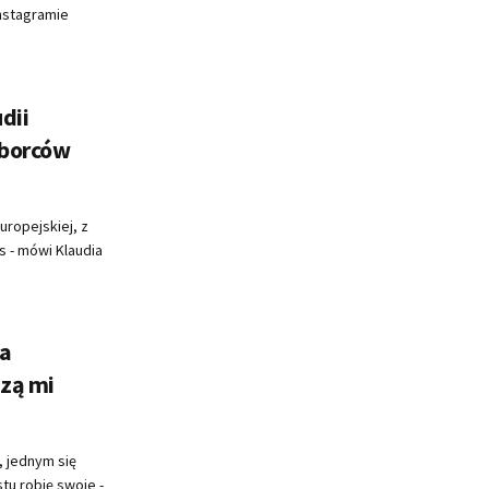
nstagramie
dii
yborców
Europejskiej, z
s - mówi Klaudia
da
zą mi
, jednym się
tu robię swoje -