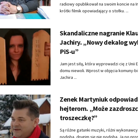
radiowy opublikował na swoim koncie na I
krótki filmik opowiadający o stołku. ...
Skandaliczne nagranie Klau
Jachiry. „Nowy dekalog w
PiS-u”
Jam jest siłą, która wyprowadzi cię z Unii 
domu niewoli. Wprost w objęcia komuny-bi
Jachira ...
Zenek Martyniuk odpowia
hejterom. „Może zazdroszc
troszeczkę?”
Są różne gatunki muzyki, różni wykonawcy
podoba, drugim się nie podoba. Ja po pros