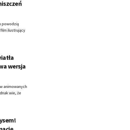
zniszczeń
ch powodzią
film ilustrujący
wiatła
wa wersja
mów animowanych
ednak wie, że
rysem!
mację