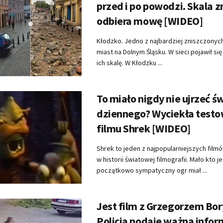
przed i po powodzi. Skala 
odbiera mowę [WIDEO]
Kłodzko. Jedno z najbardziej zniszczony
miast na Dolnym Śląsku. W sieci pojawił się 
ich skalę. W Kłodzku ...
To miało nigdy nie ujrzeć ś
dziennego? Wyciekła testo
filmu Shrek [WIDEO]
Shrek to jeden z najpopularniejszych fil
w historii światowej filmografii. Mało kto j
początkowo sympatyczny ogr miał ...
Jest film z Grzegorzem Bo
Policja podaje ważną infor