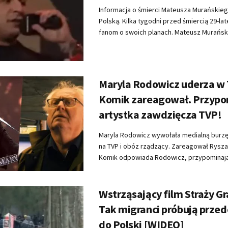
Informacja o śmierci Mateusza Murańskie
Polską. Kilka tygodni przed śmiercią 29-la
fanom o swoich planach. Mateusz Murański 
Maryla Rodowicz uderza w 
Komik zareagował. Przypom
artystka zawdzięcza TVP!
Maryla Rodowicz wywołała medialną burz
na TVP i obóz rządzący. Zareagował Rysz
Komik odpowiada Rodowicz, przypominając
Wstrząsający film Straży Gr
Tak migranci próbują przed
do Polski [WIDEO]