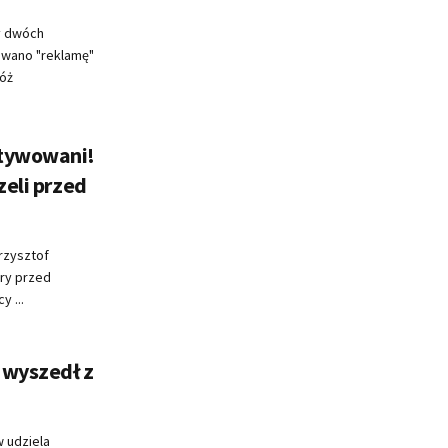
y dwóch
owano "reklamę"
róż
otywowani!
zeli przed
rzysztof
óry przed
 ...
 wyszedł z
 udziela