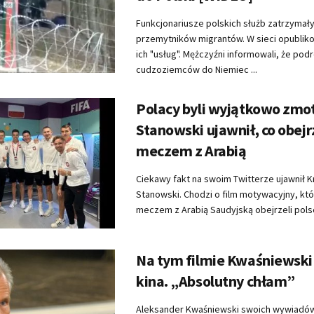
Funkcjonariusze polskich służb zatrzymał
przemytników migrantów. W sieci opublik
ich "usług". Mężczyźni informowali, że pod
cudzoziemców do Niemiec ...
Polacy byli wyjątkowo zm
Stanowski ujawnił, co obejr
meczem z Arabią
Ciekawy fakt na swoim Twitterze ujawnił K
Stanowski. Chodzi o film motywacyjny, kt
meczem z Arabią Saudyjską obejrzeli polscy
Na tym filmie Kwaśniewski
kina. „Absolutny chłam”
Aleksander Kwaśniewski swoich wywiadów