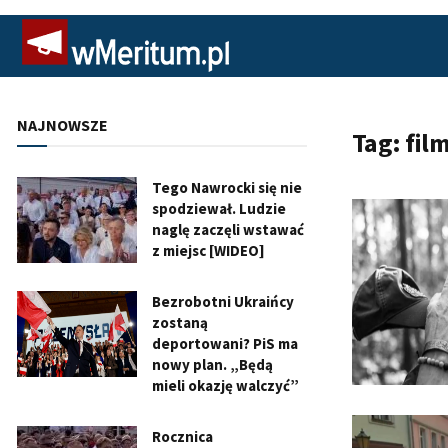
NAJNOWSZE
Tag:
fil
Tego Nawrocki się nie
spodziewał. Ludzie
naglę zaczęli wstawać
z miejsc [WIDEO]
Bezrobotni Ukraińcy
zostaną
deportowani? PiS ma
nowy plan. „Będą
mieli okazję walczyć”
Rocznica