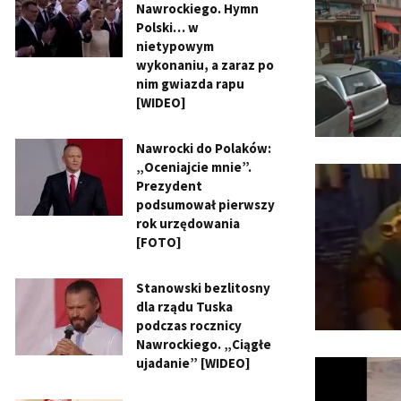
Nawrockiego. Hymn
Polski… w
nietypowym
wykonaniu, a zaraz po
nim gwiazda rapu
[WIDEO]
Nawrocki do Polaków:
„Oceniajcie mnie”.
Prezydent
podsumował pierwszy
rok urzędowania
[FOTO]
Stanowski bezlitosny
dla rządu Tuska
podczas rocznicy
Nawrockiego. „Ciągłe
ujadanie” [WIDEO]