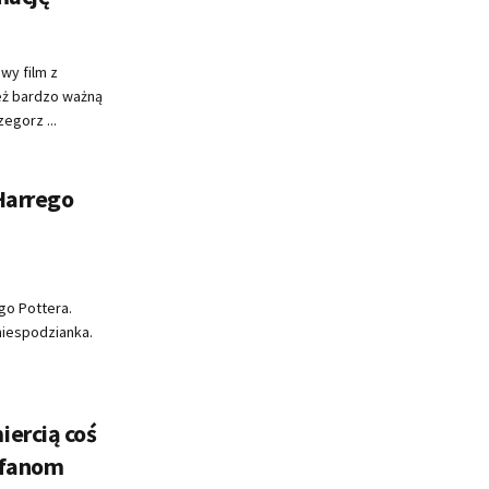
wy film z
eż bardzo ważną
egorz ...
Harrego
go Pottera.
 niespodzianka.
iercią coś
 fanom