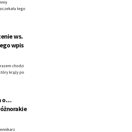
 Anny
 doczekała tego
enie ws.
Jego wpis
 razem chodzi
który krąży po
m o…
różnorakie
iennikarz