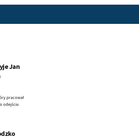
żyje Jan
h
tóry pracował
o odejściu
odzko