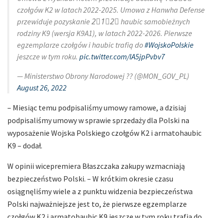
czołgów K2 w latach 2022-2025. Umowa z Hanwha Defense
przewiduje pozyskanie 2⃣1⃣2⃣ haubic samobieżnych
rodziny K9 (wersja K9A1), w latach 2022-2026. Pierwsze
egzemplarze czołgów i haubic trafią do
#WojskoPolskie
jeszcze w tym roku.
pic.twitter.com/lA5jpPvbv7
— Ministerstwo Obrony Narodowej ?? (@MON_GOV_PL)
August 26, 2022
– Miesiąc temu podpisaliśmy umowy ramowe, a dzisiaj
podpisaliśmy umowy w sprawie sprzedaży dla Polski na
wyposażenie Wojska Polskiego czołgów K2 i armatohaubic
K9 – dodał.
W opinii wicepremiera Błaszczaka zakupy wzmacniają
bezpieczeństwo Polski. – W krótkim okresie czasu
osiągnęliśmy wiele a z punktu widzenia bezpieczeństwa
Polski najważniejsze jest to, że pierwsze egzemplarze
czołgów K2 i armatohaubic K9 jeszcze w tym roku trafią do