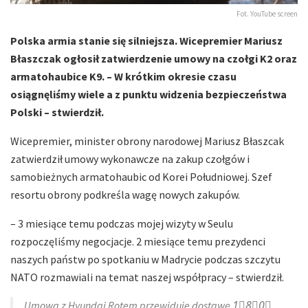
Fot. YouTube screen
Polska armia stanie się silniejsza. Wicepremier Mariusz
Błaszczak ogłosił zatwierdzenie umowy na czołgi K2 oraz
armatohaubice K9. – W krótkim okresie czasu
osiągnęliśmy wiele a z punktu widzenia bezpieczeństwa
Polski – stwierdził.
Wicepremier, minister obrony narodowej Mariusz Błaszcak
zatwierdził umowy wykonawcze na zakup czołgów i
samobieżnych armatohaubic od Korei Południowej. Szef
resortu obrony podkreśla wagę nowych zakupów.
– 3 miesiące temu podczas mojej wizyty w Seulu
rozpoczęliśmy negocjacje. 2 miesiące temu prezydenci
naszych państw po spotkaniu w Madrycie podczas szczytu
NATO rozmawiali na temat naszej współpracy – stwierdził.
Umowa z Hyundai Rotem przewiduje dostawę 1⃣8⃣0⃣