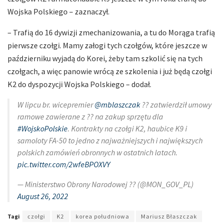
Wojska Polskiego – zaznaczył.
– Trafią do 16 dywizji zmechanizowania, a tu do Morąga trafią
pierwsze czołgi. Mamy załogi tych czołgów, które jeszcze w
październiku wyjadą do Korei, żeby tam szkolić się na tych
czołgach, a więc panowie wrócą ze szkolenia i już będą czołgi
K2 do dyspozycji Wojska Polskiego – dodał.
W lipcu br. wicepremier
@mblaszczak
?? zatwierdził umowy
ramowe zawierane z ?? na zakup sprzętu dla
#WojskoPolskie
. Kontrakty na czołgi K2, haubice K9 i
samoloty FA-50 to jedno z najważniejszych i największych
polskich zamówień obronnych w ostatnich latach.
pic.twitter.com/2wfeBPOXVY
— Ministerstwo Obrony Narodowej ?? (@MON_GOV_PL)
August 26, 2022
Tagi
czołgi
K2
korea południowa
Mariusz Błaszczak