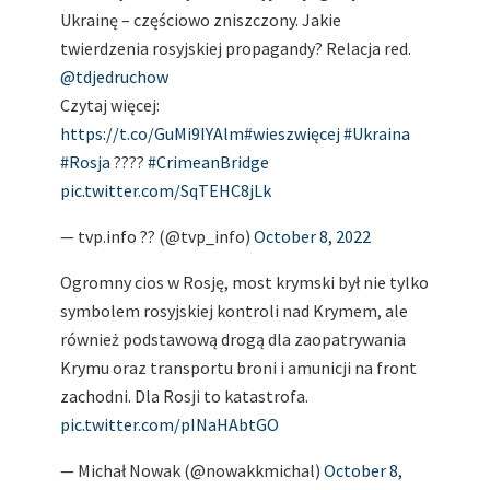
Ukrainę – częściowo zniszczony. Jakie
twierdzenia rosyjskiej propagandy? Relacja red.
@tdjedruchow
Czytaj więcej:
https://t.co/GuMi9IYAlm
#wieszwięcej
#Ukraina
#Rosja
????
#CrimeanBridge
pic.twitter.com/SqTEHC8jLk
— tvp.info ?? (@tvp_info)
October 8, 2022
Ogromny cios w Rosję, most krymski był nie tylko
symbolem rosyjskiej kontroli nad Krymem, ale
również podstawową drogą dla zaopatrywania
Krymu oraz transportu broni i amunicji na front
zachodni. Dla Rosji to katastrofa.
pic.twitter.com/pINaHAbtGO
— Michał Nowak (@nowakkmichal)
October 8,