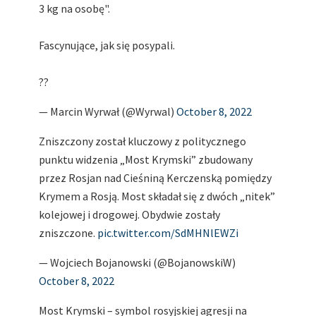
3 kg na osobę".
Fascynujące, jak się posypali.
??
— Marcin Wyrwał (@Wyrwal)
October 8, 2022
Zniszczony został kluczowy z politycznego
punktu widzenia „Most Krymski” zbudowany
przez Rosjan nad Cieśniną Kerczenską pomiędzy
Krymem a Rosją. Most składał się z dwóch „nitek”
kolejowej i drogowej. Obydwie zostały
zniszczone.
pic.twitter.com/SdMHNlEWZi
— Wojciech Bojanowski (@BojanowskiW)
October 8, 2022
Most Krymski – symbol rosyjskiej agresji na