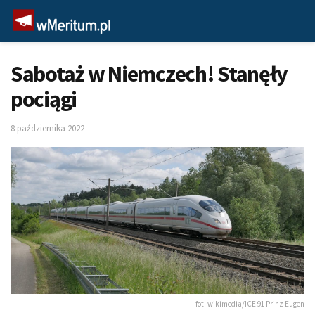
Sabotaż w Niemczech! Stanęły
pociągi
8 października 2022
fot. wikimedia/ICE 91 Prinz Eugen