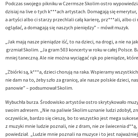
Podczas swojego pikniku w Czermsze Skolim ostro wypowiedział
dzisiaj na live o tych k***ach artystach. Domagają się emerytur,
a artyści albo ci starzy przechlali całą karierę, prz***ali, albo 
oglądać, a domagają się naszych pieniędzy” – mówił muzyk.
„Jak mają nasze pieniądze iść, to na dzieci, na drogi, a nie na 
grzmiał Skolim. „Ja gram 503 koncerty w roku w całej Polsce. 
mniej taneczną. Ale nie można wyciągać rąk po pieniądze, które 
„Zbiórki są, k***a, dzieci chorują na raka. Wspieramy wszystki
nie dam na to, żeby szło za granicę, ale nasze polskie dzieci, nas
panowie” – podsumował Skolim.
Wybuchła burza. Środowisko artystów ostro skrytykowało muzyk
swoim adresem. „Nie na paliwie Skolim uznanie ludzi zdobył, zna
oczywiście, bardzo się cieszę, bo to wszystko jest mega sukces
z muzyki mnie ludzie poznali, nie z dram, nie ze świecenia d**ą
powiedział. „Ludzie mnie poznali na muzyce i to jest najważnie