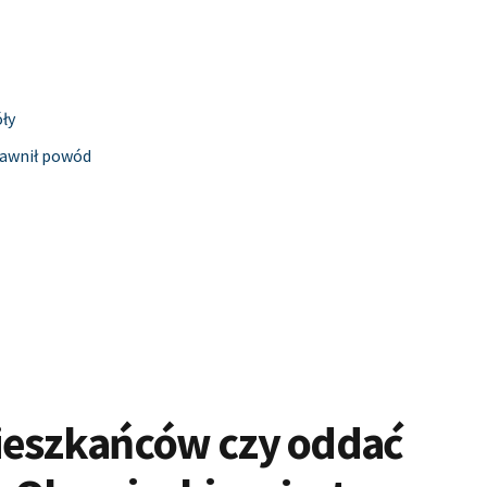
óły
jawnił powód
ieszkańców czy oddać