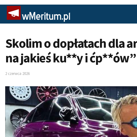
Skolim o dopłatach dla ar
na jakieś ku**y i ćp**ów”
2 czerwca 2026