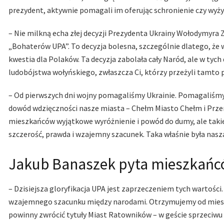
prezydent, aktywnie pomagali im oferując schronienie czy wyży
– Nie milkną echa złej decyzji Prezydenta Ukrainy Wołodymyra 
„Bohaterów UPA”. To decyzja bolesna, szczególnie dlatego, że w
kwestia dla Polaków. Ta decyzja zabolała cały Naród, ale w tych
ludobójstwa wołyńskiego, zwłaszcza Ci, którzy przeżyli tamto p
– Od pierwszych dni wojny pomagaliśmy Ukrainie. Pomagaliśmy 
dowód wdzięczności nasze miasta – Chełm Miasto Chełm i Przem
mieszkańców wyjątkowe wyróżnienie i powód do dumy, ale takie 
szczerość, prawda i wzajemny szacunek. Taka właśnie była nasz
Jakub Banaszek pyta mieszkań
– Dzisiejsza gloryfikacja UPA jest zaprzeczeniem tych wartości
wzajemnego szacunku między narodami. Otrzymujemy od mieszka
powinny zwrócić tytuły Miast Ratowników – w geście sprzeciwu i