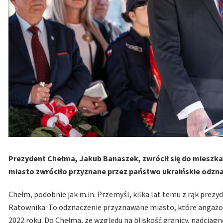
Prezydent Chełma, Jakub Banaszek, zwrócił się do mieszkańc
miasto zwróciło przyznane przez państwo ukraińskie odzna
Chełm, podobnie jak m.in. Przemyśl, kilka lat temu z rąk prez
Ratownika. To odznaczenie przyznawane miasto, które angażow
2022 roku. Do Chełma, ze względu na bliskość granicy, nadciągn