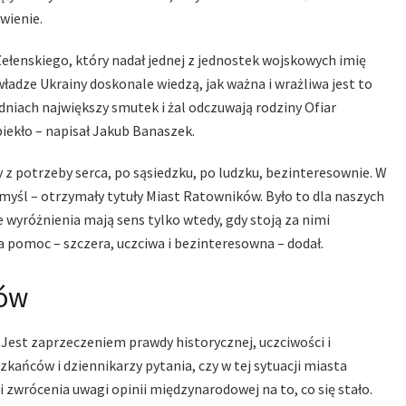
wienie.
Zełenskiego, który nadał jednej z jednostek wojskowych imię
ładze Ukrainy doskonale wiedzą, jak ważna i wrażliwa jest to
 dniach największy smutek i żal odczuwają rodziny Ofiar
iekło – napisał Jakub Banaszek.
z potrzeby serca, po sąsiedzku, po ludzku, bezinteresownie. W
yśl – otrzymały tytuły Miast Ratowników. Było to dla naszych
wyróżnienia mają sens tylko wtedy, gdy stoją za nimi
a pomoc – szczera, uczciwa i bezinteresowna – dodał.
ców
. Jest zaprzeczeniem prawdy historycznej, uczciwości i
ńców i dziennikarzy pytania, czy w tej sytuacji miasta
 zwrócenia uwagi opinii międzynarodowej na to, co się stało.