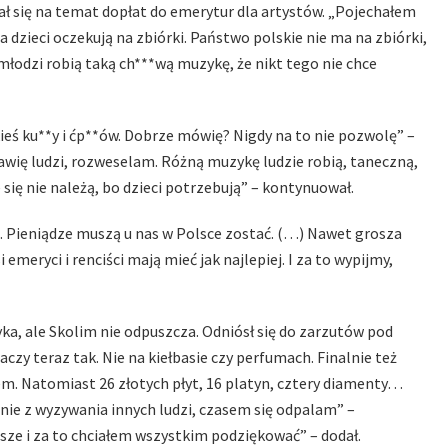
 się na temat dopłat do emerytur dla artystów. „Pojechałem
 a dzieci oczekują na zbiórki. Państwo polskie nie ma na zbiórki,
ci młodzi robią taką ch***wą muzykę, że nikt tego nie chce
jakieś ku**y i ćp**ów. Dobrze mówię? Nigdy na to nie pozwolę” –
Bawię ludzi, rozweselam. Różną muzykę ludzie robią, taneczną,
się nie należą, bo dzieci potrzebują” – kontynuował.
ch. Pieniądze muszą u nas w Polsce zostać. (…) Nawet grosza
i emeryci i renciści mają mieć jak najlepiej. I za to wypijmy,
a, ale Skolim nie odpuszcza. Odniósł się do zarzutów pod
czy teraz tak. Nie na kiełbasie czy perfumach. Finalnie też
em. Natomiast 26 złotych płyt, 16 platyn, cztery diamenty…
, nie z wyzywania innych ludzi, czasem się odpalam” –
jsze i za to chciałem wszystkim podziękować” – dodał.