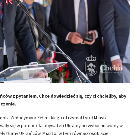
ów z pytaniem. Chce dowiedzieć się, czy ci chcieliby, aby
czenie.
ydenta Wołodymyra Zełenskiego otrzymał tytuł Miasta
ały się w pomoc dla obywateli Ukrainy po wybuchu wojny w
ęły tłumy Ukraińców. Miasto, w tym również osobiście