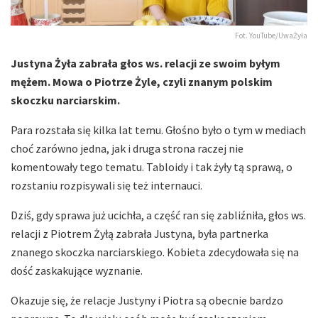
Fot. YouTube/UwaŻyła
Justyna Żyła zabrała głos ws. relacji ze swoim byłym
mężem. Mowa o Piotrze Żyle, czyli znanym polskim
skoczku narciarskim.
Para rozstała się kilka lat temu. Głośno było o tym w mediach
choć zarówno jedna, jak i druga strona raczej nie
komentowały tego tematu. Tabloidy i tak żyły tą sprawą, o
rozstaniu rozpisywali się też internauci.
Dziś, gdy sprawa już ucichła, a część ran się zabliźniła, głos ws.
relacji z Piotrem Żyłą zabrała Justyna, była partnerka
znanego skoczka narciarskiego. Kobieta zdecydowała się na
dość zaskakujące wyznanie.
Okazuje się, że relacje Justyny i Piotra są obecnie bardzo