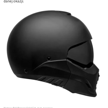
danej okazji.
Matowy Bell Broozer Solid Fot. mat. prasowe