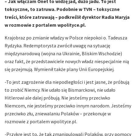
– Jak włączam Onet to widzę jad, dużo jadu. To jest
toksyczne, to zatruwa. Podobnie w TVN – toksyczne
treści, które zatruwają – podkreślił dyrektor Radia Maryja
w rozmowie z portalem wpolityce.pl.
Krajobraz po zmianie władzy w Polsce niepokoi o. Tadeusza
Rydzyka. Redemptorysta zwrócił uwagę na sytuację
międzynarodową (wojna na Ukrainie, Bliskim Wschodzie)
oraz fakt, że przedstawiciele nowych władz niespecjalnie nią
się przejmują. Wymienił także plany Unii Europejskiej.
-To jest zagrożenie dla niepodległości i jest jasne, że próbują
to zrobić Niemcy. Nie udało się Bismarckowi, nie udało
Hitlerowi ale dalej próbują. Nie jesteśmy przeciwko
Niemcom, nie jesteśmy przeciwko innym narodom. Jesteśmy
przeciwko złu, zniewalaniu Polaków – przekonuje w
rozmowie z portalem wpolityce.pl.
-Przykre jest to, że tak zmanipulowali Polaków, przy pomocy