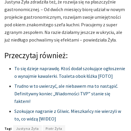
Justyna Żyła zdradziła też, że rozwija się na płaszczyźnie
gastronomicznej. – Od dwóch miesięcy biorę udział w nowym
projekcie gastronomicznym, rozwijam swoje umiejętności
pod okiem znakomitego szefa kuchni. Pracujemy z super
zgranym zespołem. Na razie działamy jeszcze w ukryciu, ale
już niedługo pochwalimy się efektami – powiedziała Żyła.
Przeczytaj również:
To się dzieje naprawdę. Ktoś dodał szokujące ogłoszenie
o wynajmie kawalerki. Toaleta obok łóżka [FOTO]
Trudno w to uwierzyć, ale niebawem ma to nastąpić.
Definitywny koniec „Wiadomości TVP” stanie się
faktem!
Szokujące nagranie z Gliwic. Mieszkańcy nie wierzyli w
to, co widzą [WIDEO]
Tagi
Justyna Żyła
Piotr Żyła