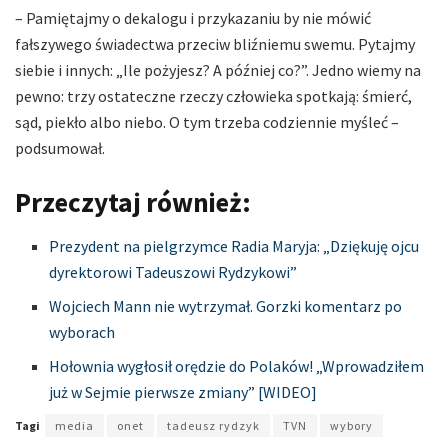
– Pamiętajmy o dekalogu i przykazaniu by nie mówić
fałszywego świadectwa przeciw bliźniemu swemu. Pytajmy
siebie i innych: „Ile pożyjesz? A później co?”. Jedno wiemy na
pewno: trzy ostateczne rzeczy człowieka spotkają: śmierć,
sąd, piekło albo niebo. O tym trzeba codziennie myśleć –
podsumował.
Przeczytaj również:
Prezydent na pielgrzymce Radia Maryja: „Dziękuję ojcu
dyrektorowi Tadeuszowi Rydzykowi”
Wojciech Mann nie wytrzymał. Gorzki komentarz po
wyborach
Hołownia wygłosił orędzie do Polaków! „Wprowadziłem
już w Sejmie pierwsze zmiany” [WIDEO]
Tagi
media
onet
tadeusz rydzyk
TVN
wybory