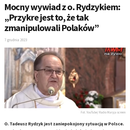
Mocny wywiad z o. Rydzykiem:
„Przykre jest to, że tak
zmanipulowali Polaków”
7 grudnia 2023
Fot. YouTube/ Radio Maryja screen
O. Tadeusz Rydzyk jest zaniepokojony sytuacją w Polsce.