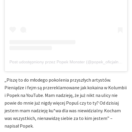
Post udostępniony przez Popek Monster (@popek_oficjalnie)
„Piszę to do młodego pokolenia przyszłych artystów.
Pieniądze i fejm są przereklamowane jak kokaina w Kolumbii
i Popek na YouTube. Mam nadzieję, że już nikt na ulicy nie
powie do mnie już nigdy więcej Popuś czy to ty? Od dzisiaj
jestem mam nadzieję ku*wa dla was niewidzialny. Kocham
was wszystkich, nienawidzę siebie za to kim jestem” –
napisał Popek.