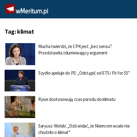
Tag:
klimat
Mucha twierdzi, że CPK jest „bez sensu”.
Przedstawiła zdumiewający argument
Szydło apeluje do PE: „Odstąpić od ETS i Fit for 55”
Rysie dostosowują czas porodu do klimatu
Saryusz-Wolski: „Dziś widać, że Niemcom wcale nie
chodziło o klimat”