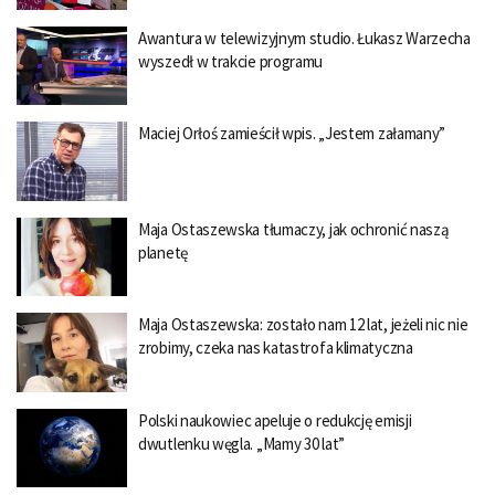
Awantura w telewizyjnym studio. Łukasz Warzecha
wyszedł w trakcie programu
Maciej Orłoś zamieścił wpis. „Jestem załamany”
Maja Ostaszewska tłumaczy, jak ochronić naszą
planetę
Maja Ostaszewska: zostało nam 12 lat, jeżeli nic nie
zrobimy, czeka nas katastrofa klimatyczna
Polski naukowiec apeluje o redukcję emisji
dwutlenku węgla. „Mamy 30 lat”