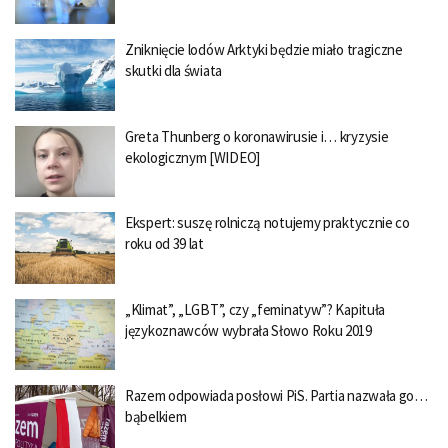
Zniknięcie lodów Arktyki będzie miało tragiczne
skutki dla świata
Greta Thunberg o koronawirusie i… kryzysie
ekologicznym [WIDEO]
Ekspert: suszę rolniczą notujemy praktycznie co
roku od 39 lat
„Klimat”, „LGBT”, czy „feminatyw”? Kapituła
językoznawców wybrała Słowo Roku 2019
Razem odpowiada posłowi PiS. Partia nazwała go…
bąbelkiem