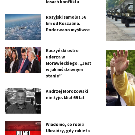
losach konfliktu
Rosyjski samolot 56
km od Koszalina.
Poderwano myśliwce
Kaczyński ostro
uderza w
Morawieckiego. „Jest
w jakimś dziwnym
stanie”
Andrzej Morozowski
nie żyje. Miał 69 lat
Wiadomo, co robili
Ukraińcy, gdy rakieta