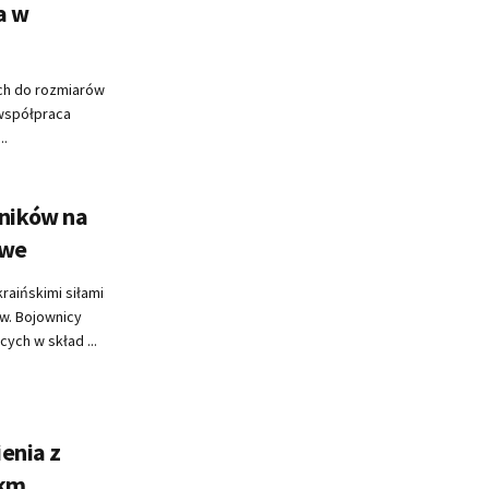
a w
ych do rozmiarów
 współpraca
..
ników na
owe
raińskimi siłami
w. Bojownicy
ych w skład ...
enia z
 km