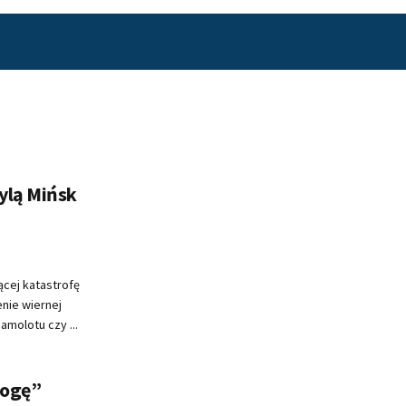
ylą Mińsk
ącej katastrofę
nie wiernej
amolotu czy ...
Mogę”