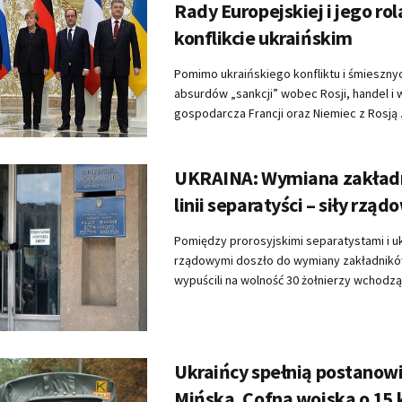
Rady Europejskiej i jego rol
konflikcie ukraińskim
Pomimo ukraińskiego konfliktu i śmieszn
absurdów „sankcji” wobec Rosji, handel i
gospodarcza Francji oraz Niemiec z Rosją .
UKRAINA: Wymiana zakład
linii separatyści – siły rząd
Pomiędzy prorosyjskimi separatystami i uk
rządowymi doszło do wymiany zakładnikó
wypuścili na wolność 30 żołnierzy wchodząc
Ukraińcy spełnią postanowi
Mińska. Cofną wojska o 15