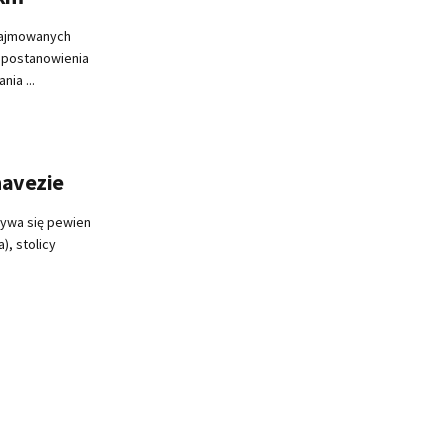
zajmowanych
m postanowienia
ia ...
havezie
azywa się pewien
), stolicy