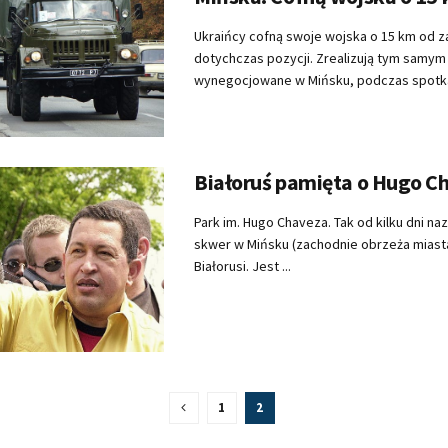
Ukraińcy cofną swoje wojska o 15 km od 
dotychczas pozycji. Zrealizują tym samy
wynegocjowane w Mińsku, podczas spotkan
Białoruś pamięta o Hugo C
Park im. Hugo Chaveza. Tak od kilku dni n
skwer w Mińsku (zachodnie obrzeża miasta
Białorusi. Jest ...
1
2