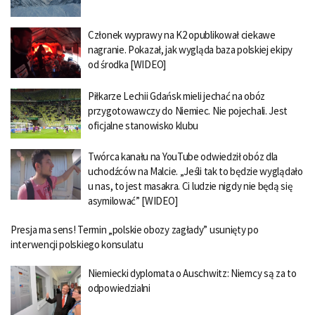
Członek wyprawy na K2 opublikował ciekawe
nagranie. Pokazał, jak wygląda baza polskiej ekipy
od środka [WIDEO]
Piłkarze Lechii Gdańsk mieli jechać na obóz
przygotowawczy do Niemiec. Nie pojechali. Jest
oficjalne stanowisko klubu
Twórca kanału na YouTube odwiedził obóz dla
uchodźców na Malcie. „Jeśli tak to będzie wyglądało
u nas, to jest masakra. Ci ludzie nigdy nie będą się
asymilować” [WIDEO]
Presja ma sens! Termin „polskie obozy zagłady” usunięty po
interwencji polskiego konsulatu
Niemiecki dyplomata o Auschwitz: Niemcy są za to
odpowiedzialni