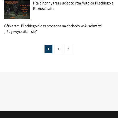
I Rajd Konny trasą ucieczki rtm. Witolda Pileckiego z
KL Auschwitz
Córka rtm. Pileckiego nie zaproszona na obchody w Auschwitz!
„Przyzwyczaiłam się”
1
2