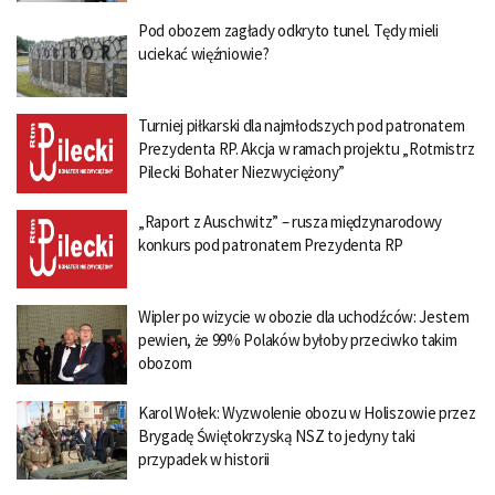
Pod obozem zagłady odkryto tunel. Tędy mieli
uciekać więźniowie?
Turniej piłkarski dla najmłodszych pod patronatem
Prezydenta RP. Akcja w ramach projektu „Rotmistrz
Pilecki Bohater Niezwyciężony”
„Raport z Auschwitz” – rusza międzynarodowy
konkurs pod patronatem Prezydenta RP
Wipler po wizycie w obozie dla uchodźców: Jestem
pewien, że 99% Polaków byłoby przeciwko takim
obozom
Karol Wołek: Wyzwolenie obozu w Holiszowie przez
Brygadę Świętokrzyską NSZ to jedyny taki
przypadek w historii