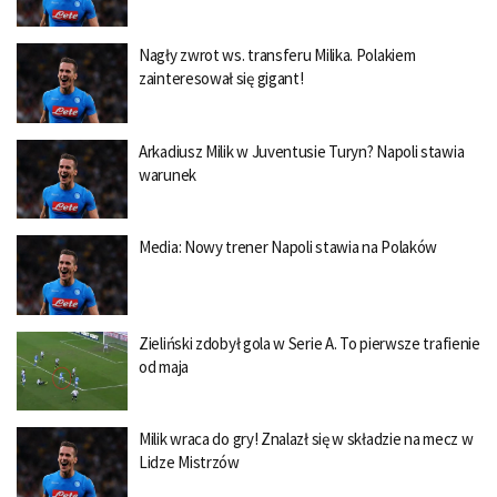
Nagły zwrot ws. transferu Milika. Polakiem
zainteresował się gigant!
Arkadiusz Milik w Juventusie Turyn? Napoli stawia
warunek
Media: Nowy trener Napoli stawia na Polaków
Zieliński zdobył gola w Serie A. To pierwsze trafienie
od maja
Milik wraca do gry! Znalazł się w składzie na mecz w
Lidze Mistrzów