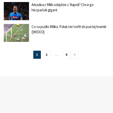
Arkadiusz Milik odejdzie z Napoli? Chce go
hiszpański gigant
Co za pudło Milika. Polak nie trafił do pustej bramki
[WIDEO]
1
2
…
6