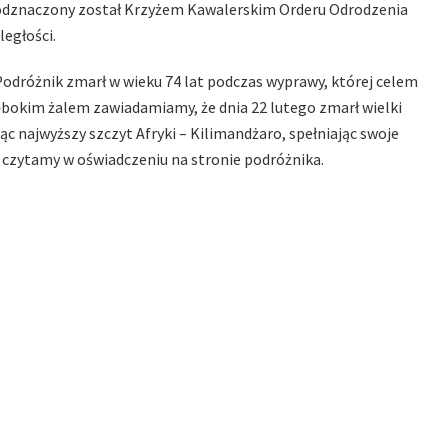
oku odznaczony został Krzyżem Kawalerskim Orderu Odrodzenia
ległości.
 Podróżnik zmarł w wieku 74 lat podczas wyprawy, której celem
łębokim żalem zawiadamiamy, że dnia 22 lutego zmarł wielki
c najwyższy szczyt Afryki – Kilimandżaro, spełniając swoje
 czytamy w oświadczeniu na stronie podróżnika.