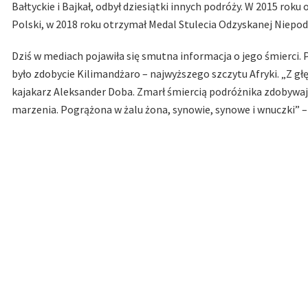
Bałtyckie i Bajkał, odbył dziesiątki innych podróży. W 2015 r
Polski, w 2018 roku otrzymał Medal Stulecia Odzyskanej Niepod
Dziś w mediach pojawiła się smutna informacja o jego śmierci.
było zdobycie Kilimandżaro – najwyższego szczytu Afryki. „Z g
kajakarz Aleksander Doba. Zmarł śmiercią podróżnika zdobywają
marzenia. Pogrążona w żalu żona, synowie, synowe i wnuczki” –