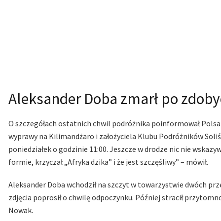
Aleksander Doba zmarł po zdoby
O szczegółach ostatnich chwil podróżnika poinformował Polsat
wyprawy na Kilimandżaro i założyciela Klubu Podróżników Soliśc
poniedziałek o godzinie 11:00. Jeszcze w drodze nic nie wskazywa
formie, krzyczał „Afryka dzika” i że jest szczęśliwy” – mówił.
Aleksander Doba wchodził na szczyt w towarzystwie dwóch prz
zdjęcia poprosił o chwilę odpoczynku. Później stracił przytomno
Nowak.