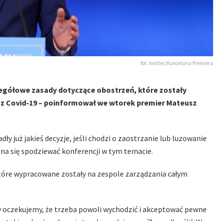
fot. twitter/Kancelaria Premiera
zegółowe zasady dotyczące obostrzeń, które zostały
z Covid-19 – poinformował we wtorek premier Mateusz
ły już jakieś decyzje, jeśli chodzi o zaostrzanie lub luzowanie
na się spodziewać konferencji w tym temacie.
tóre wypracowane zostały na zespole zarządzania całym
cy oczekujemy, że trzeba powoli wychodzić i akceptować pewne