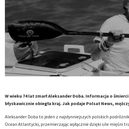
W wieku 74 lat zmarł Aleksander Doba. Informacja o śmierc
błyskawicznie obiegła kraj. Jak podaje Polsat News, mężcz
Aleksander Doba to jeden z najsłynniejszych polskich podróżnik
Ocean Atlantycki, przemierzając wyłącznie dzięki sile mięśni t