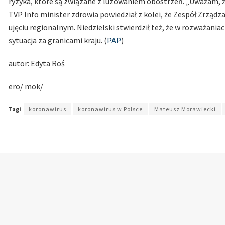
ryzyka, które są związane z luzowaniem obostrzeń. „Uważam, ż
TVP Info minister zdrowia powiedział z kolei, że Zespół Zrząd
ujęciu regionalnym. Niedzielski stwierdził też, że w rozważani
sytuacja za granicami kraju. (
PAP
)
autor: Edyta Roś
ero/ mok/
Tagi
koronawirus
koronawirus w Polsce
Mateusz Morawiecki