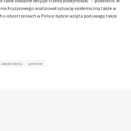
e takie odważne decyzje trzeba podejmować” – podkreślił. W
zania Kryzysowego analizował sytuację epidemiczną także w
ach o obostrzeniach w Polsce będzie wzięta pod uwagę także
obostrzenia
premier