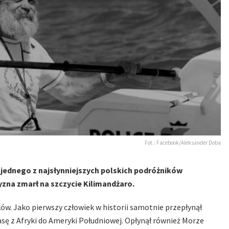
Fot.: Facebook/Aleksander Doba
i jednego z najsłynniejszych polskich podróżników
yzna zmarł na szczycie Kilimandżaro.
ów. Jako pierwszy człowiek w historii samotnie przepłynął
rasę z Afryki do Ameryki Południowej. Opłynął również Morze