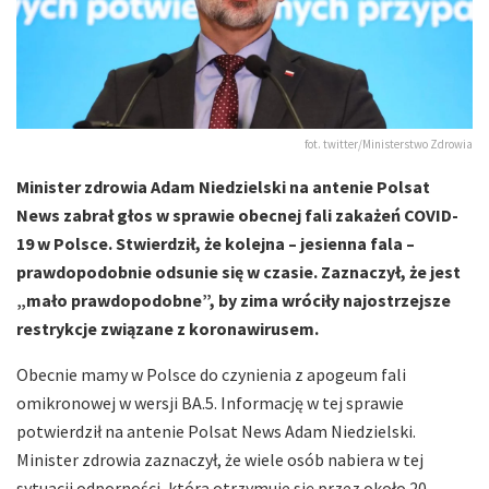
fot. twitter/Ministerstwo Zdrowia
Minister zdrowia Adam Niedzielski na antenie Polsat
News zabrał głos w sprawie obecnej fali zakażeń COVID-
19 w Polsce. Stwierdził, że kolejna – jesienna fala –
prawdopodobnie odsunie się w czasie. Zaznaczył, że jest
„mało prawdopodobne”, by zima wróciły najostrzejsze
restrykcje związane z koronawirusem.
Obecnie mamy w Polsce do czynienia z apogeum fali
omikronowej w wersji BA.5. Informację w tej sprawie
potwierdził na antenie Polsat News Adam Niedzielski.
Minister zdrowia zaznaczył, że wiele osób nabiera w tej
sytuacji odporności, która otrzymuje się przez około 20