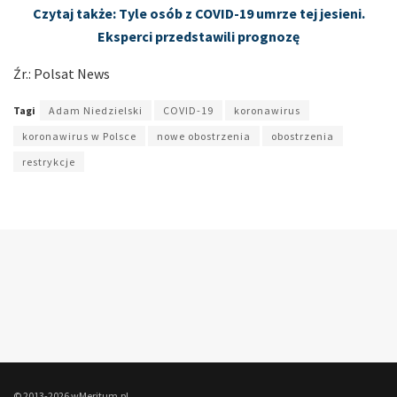
Czytaj także: Tyle osób z COVID-19 umrze tej jesieni.
Eksperci przedstawili prognozę
Źr.: Polsat News
Tagi
Adam Niedzielski
COVID-19
koronawirus
koronawirus w Polsce
nowe obostrzenia
obostrzenia
restrykcje
© 2013-2026 wMeritum.pl