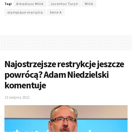
Tagi
Arkadiusz Milik
Juventus Turyn
Milik
olympique marsylia
Serie A
Najostrzejsze restrykcje jeszcze
powrócą? Adam Niedzielski
komentuje
23 sierpnia 2022